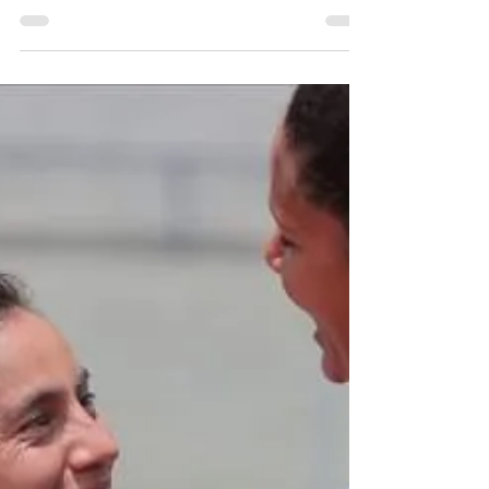
que invade las
redacciones
Por: Wendy Jiménez Bolaños En esta
ocasión no voy a escribir sobre deporte,
pero sí de mujeres que se desempeñan en
distintas áreas del...