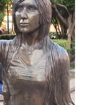
Derechos
Humanos
Municipios
Opinión
Desde
otras
coordenadas
Especiales
Cultura
Seguridad
Deportes
Ciencia y
Tecnología
Voces
Feministas
Pequeño
País