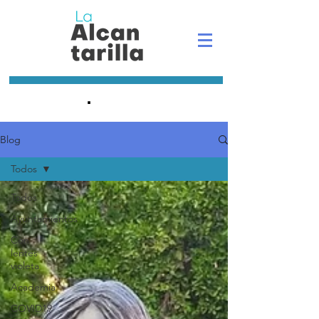
.
Blog
Todos
Todos
Ayuntamientos
Con
lentes
violeta
Academia
COVID19