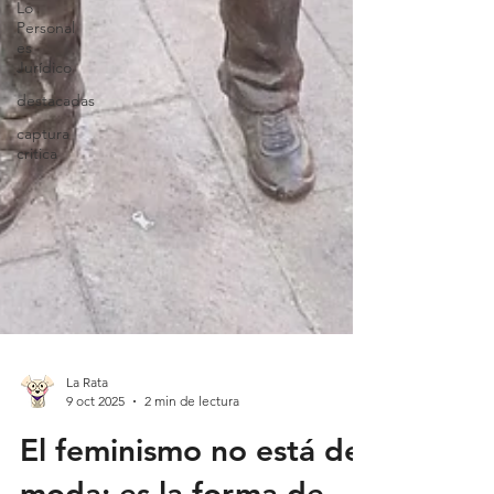
Lo
Personal
es
Jurídico
destacadas
captura
critica
La Rata
9 oct 2025
2 min de lectura