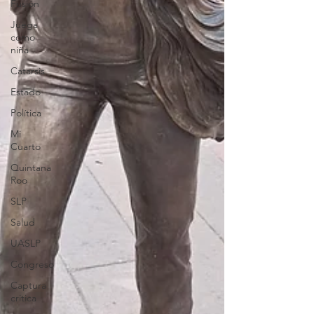
Fusión
Juega
como
niña
Catarsis
Estado
Política
Mi
Cuarto
Quintana
Roo
SLP
Salud
UASLP
Congreso
Captura
critica