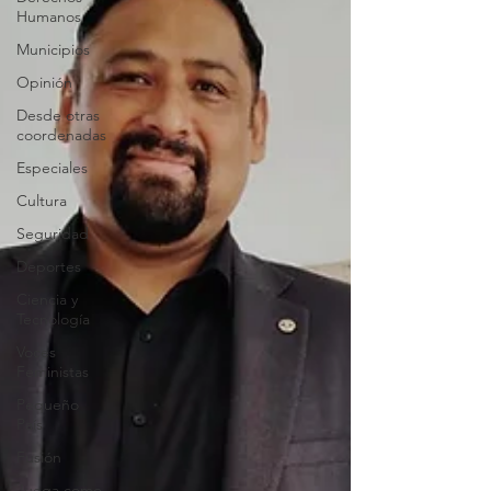
Humanos
Municipios
Opinión
Desde otras
coordenadas
Especiales
Cultura
Seguridad
Deportes
Ciencia y
Tecnología
Voces
Feministas
Pequeño
País
Fusión
Juega como