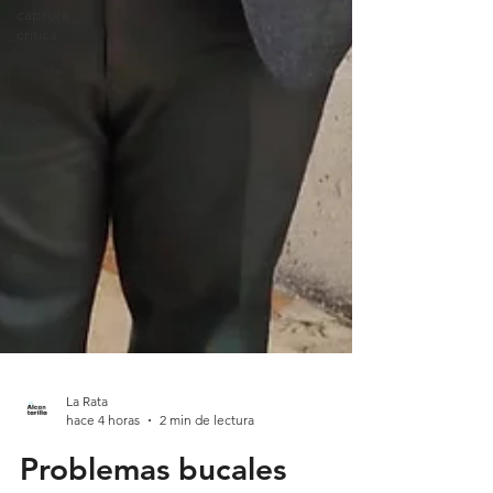
captura
critica
La Rata
hace 4 horas
2 min de lectura