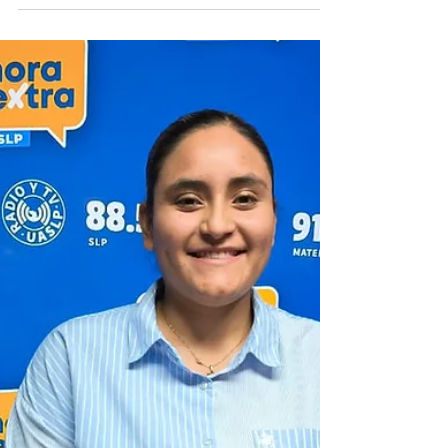
uso de vapeadores en
universitarios
Ante el incremento del uso de cigarrillos
electrónicos entre jóvenes, la Facultad de
Medicina de la Universidad Autónoma de
San Luis Potosí (UASLP), desarrolla una
investigación para conocer si existe relación
entre el consumo de vapeadores y
alteraciones en algunas funciones
cognitivas. El proyecto es encabezado por el
médico cirujano José Andrés Flores García,
estudiante de la Maestría en Ciencias en
Investigación Clínica, quien explicó que aún
existe poca evidencia práctic