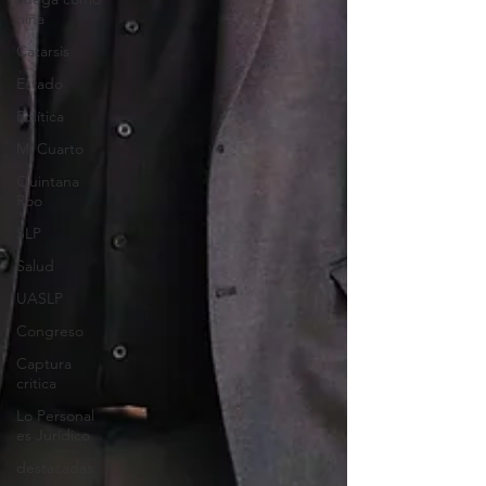
niña
Catarsis
Estado
Política
Mi Cuarto
Quintana
Roo
SLP
Salud
UASLP
Congreso
Captura
critica
Lo Personal
es Jurídico
destacadas