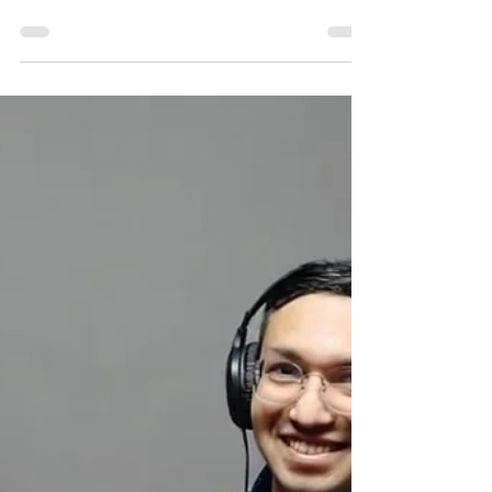
para fortalecer la
producción sustentable
La Facultad de Agronomía y Veterinaria de la
Universidad Autónoma de San Luis Potosí
(UASLP) impulsa la producción y
comercialización de lombricomposta como
una alternativa sustentable para mejorar la
fertilidad de los suelos y fomentar prácticas
agrícolas responsables, además de acercar
este insumo a productores, estudiantes y
público en general. El doctor, responsable
del proyecto, informó que la universidad
mantiene abierta la posibilidad de que
cualquier persona interesad