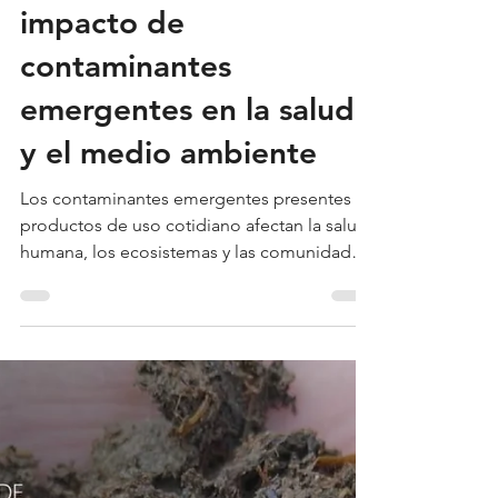
La Rata
hace 2 días
2 min de lectura
Investigación de la
UASLP estudia el
impacto de
contaminantes
emergentes en la salud
y el medio ambiente
Los contaminantes emergentes presentes en
productos de uso cotidiano afectan la salud
humana, los ecosistemas y las comunidades
vulnerables es el tema principal de la
investigación que desarrolla el maestro
Gustavo Ángel Almendáriz Saldaña,