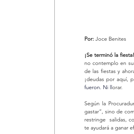
Por: 
Joce Benites
¡Se terminó la fiesta
no contemplo en sus
de las fiestas y ahor
fueron.
 Ni
 ll
orar. 
Según la Procuradu
gastar”, sino de com
restringe  salidas, 
te ayudará a ganar ef