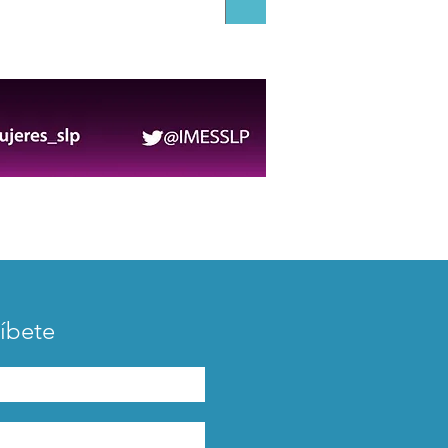
iguarse antes de bajar:
al diario de los mineros
íbete