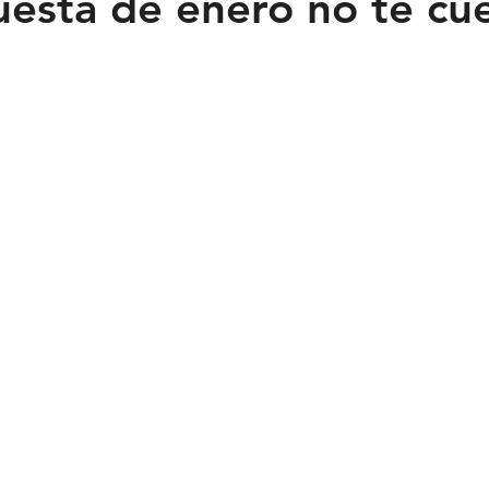
uesta de enero no te cu
Feministas
Pequeño País
Fusión
Juega como niña
ntana Roo
SLP
Salud
UASLP
Congreso
C
acadas
captura critica