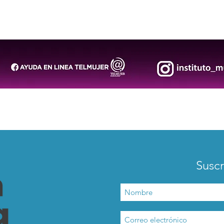
Entre goles y espectáculo: el
Sant
niño y el pato que distraen a
ritu
México
Suscr