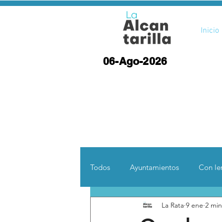
Inicio
06-Ago-2026
Todos
Ayuntamientos
Con len
La Rata
9 ene
2 min
Opinión
Desde otras coord