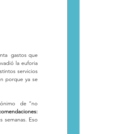
enta  gastos que 
dió la euforia 
tintos servicios 
¡deudas por aquí, por allá  y por más allá!, ahí ni los reyes magos ayudarán porque ya se 
nónimo  de “no 
ecomendaciones:
as semanas. Eso 