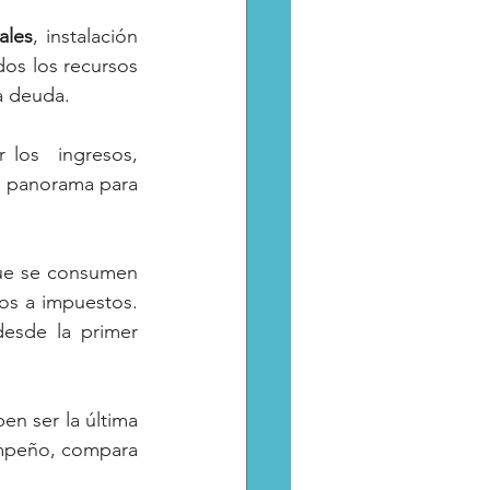
ales
, instalación 
dos los recursos 
a deuda.
los  ingresos, 
n panorama para 
ue se consumen 
os a impuestos. 
esde la primer 
n ser la última 
empeño, compara 