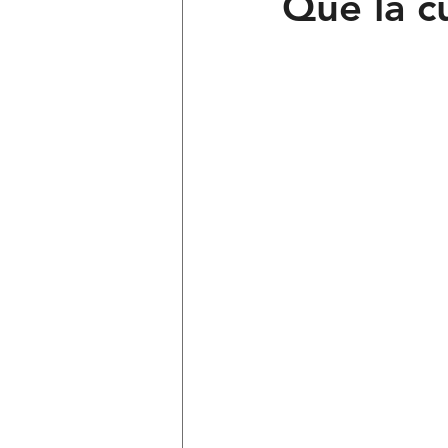
Que la c
Ciencia y Tecnología
Voces 
Política
Mi Cuarto
Qui
Lo Personal es Jurídico
dest