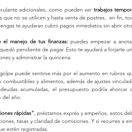
rculante adicionales, como pueden ser 
trabajos tempor
que no se utilicen y hasta venta de postres,  en fin, to
ngas te ayudaran cubrir pagos inmediatos sin abrir otr
 el manejo de tus finanzas: 
puedes empezar a anotar 
e quedó pendiente de pagar. Esto te ayudará a forjarte u
iones y administrar la quincena. 
el golpe puede sentirse más por el aumento en rubros q
o combustibles y alimentos, además de ajustes vinculad
deudas acumuladas, el presupuesto podría ahorcar d
 del año. 
iones rápidas”
, préstamos exprés y empeños, estos debe
ciones, tasas y claridad de comisiones. Y si recurres a 
ue estén registradas.