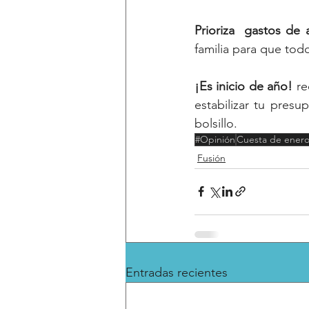
Prioriza  gastos de 
familia para que tod
¡Es inicio de año! 
re
estabilizar tu presu
bolsillo. 
#Opinión
Cuesta de ener
Fusión
Entradas recientes