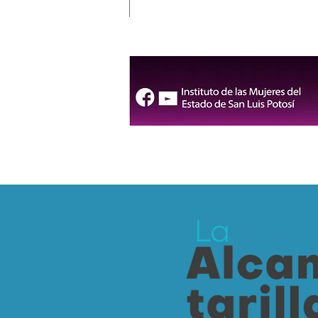
Más allá del marcador: la
esperanza que dejó México