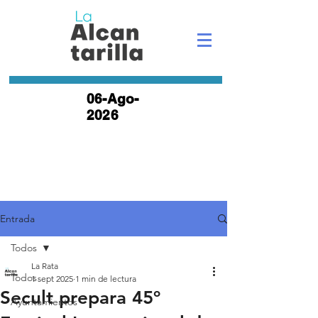
06-Ago-
2026
Entrada
Todos
La Rata
Todos
1 sept 2025
1 min de lectura
Secult prepara 45º
Ayuntamientos