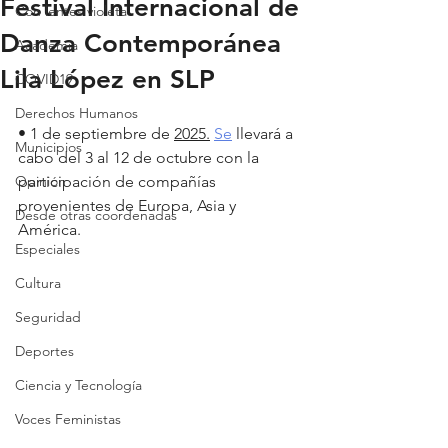
Festival Internacional de
Con lentes violeta
Danza Contemporánea
Academia
Lila López en SLP
COVID19
Derechos Humanos
• 1 de septiembre de 
2025.
Se
 llevará a 
Municipios
cabo del 3 al 12 de octubre con la 
Opinión
participación de compañías 
provenientes de Europa, Asia y 
Desde otras coordenadas
América.
Especiales
Cultura
Seguridad
Deportes
Ciencia y Tecnología
Voces Feministas