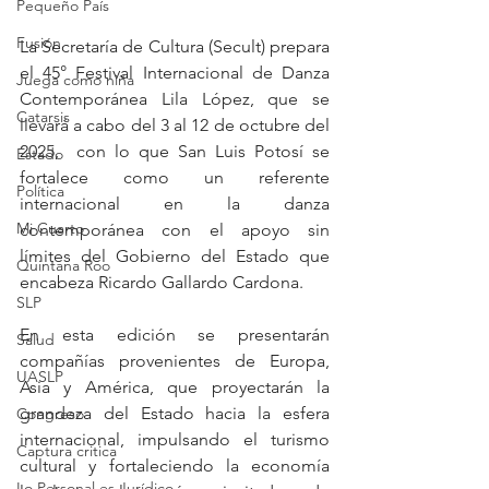
Pequeño País
Fusión
La Secretaría de Cultura (Secult) prepara 
el 45° Festival Internacional de Danza 
Juega como niña
Contemporánea Lila López, que se 
Catarsis
llevará a cabo del 3 al 12 de octubre del 
2025,  con lo que San Luis Potosí se 
Estado
fortalece como un referente 
Política
internacional en la danza 
Mi Cuarto
contemporánea con el apoyo sin 
límites del Gobierno del Estado que 
Quintana Roo
encabeza Ricardo Gallardo Cardona.
SLP
En esta edición se presentarán 
Salud
compañías provenientes de Europa, 
UASLP
Asia y América, que proyectarán la 
grandeza del Estado hacia la esfera 
Congreso
internacional, impulsando el turismo 
Captura critica
cultural y fortaleciendo la economía 
Lo Personal es Jurídico