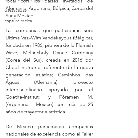
local con los países invitados de 
Alemania, Argentina, Bélgica, Corea del 
destacadas
Sur y México.
captura critica
Las compañías que participarán son: 
Ultima Vez–Wim Vandekeybus (Bélgica), 
fundada en 1986, pionera de la Flemish 
Wave; Melancholy Dance Company 
(Corea del Sur), creada en 2016 por 
Cheol-in Jeong, referente de la nueva 
generación asiática; Caminhos das 
Águas (Alemania), proyecto 
interdisciplinario apoyado por el 
Goethe-Institut; y Fóramen M. 
(Argentina - México) con más de 25 
años de trayectoria artística.
De México participarán compañías 
nacionales de excelencia como el Taller 