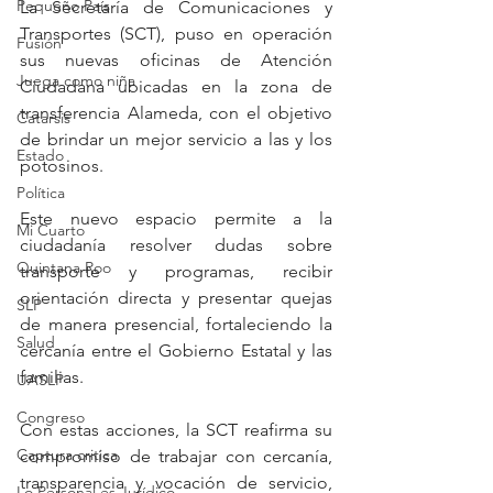
Pequeño País
La Secretaría de Comunicaciones y 
Transportes (SCT), puso en operación 
Fusión
sus nuevas oficinas de Atención 
Juega como niña
Ciudadana ubicadas en la zona de 
transferencia Alameda, con el objetivo 
Catarsis
de brindar un mejor servicio a las y los 
Estado
potosinos.
Política
Este nuevo espacio permite a la 
Mi Cuarto
ciudadanía resolver dudas sobre 
Quintana Roo
transporte y programas, recibir 
orientación directa y presentar quejas 
SLP
de manera presencial, fortaleciendo la 
Salud
cercanía entre el Gobierno Estatal y las 
familias.
UASLP
Congreso
Con estas acciones, la SCT reafirma su 
Captura critica
compromiso de trabajar con cercanía, 
transparencia y vocación de servicio, 
Lo Personal es Jurídico