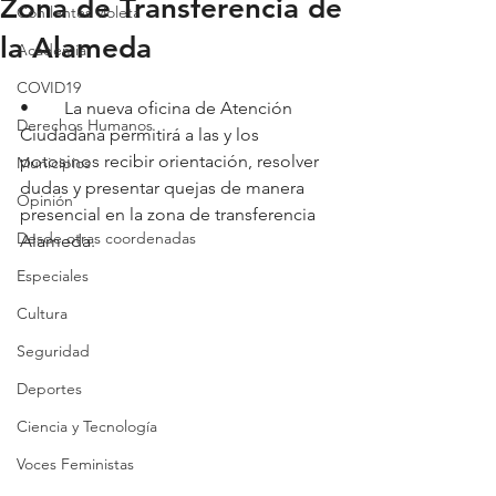
Zona de Transferencia de
Con lentes violeta
la Alameda
Academia
COVID19
•	La nueva oficina de Atención 
Derechos Humanos
Ciudadana permitirá a las y los 
potosinos recibir orientación, resolver 
Municipios
dudas y presentar quejas de manera 
Opinión
presencial en la zona de transferencia 
Desde otras coordenadas
Alameda.
Especiales
Cultura
Seguridad
Deportes
Ciencia y Tecnología
Voces Feministas