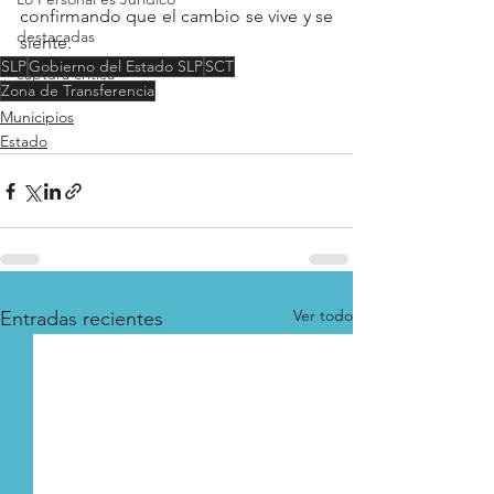
confirmando que el cambio se vive y se 
destacadas
siente.
SLP
Gobierno del Estado SLP
SCT
captura critica
Zona de Transferencia
Municipios
Estado
Ver todo
Entradas recientes