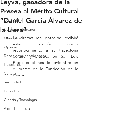
Leyva, ganadora de la
Con lentes violeta
Presea al Mérito Cultural
Academia
“Daniel García Álvarez de
COVID19
la Llera”
Derechos Humanos
La dramaturga potosina recibirá 
Municipios
este galardón como 
Opinión
reconocimiento a su trayectoria 
Desde otras coordenadas
cultural y artística en San Luis 
Potosí en el mes de noviembre, en 
Especiales
el marco de la Fundación de la 
Cultura
Ciudad.
Seguridad
Deportes
Ciencia y Tecnología
Voces Feministas