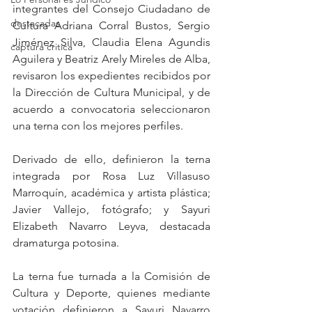
integrantes del Consejo Ciudadano de 
destacadas
Cultura Adriana Corral Bustos, Sergio 
Jiménez Silva, Claudia Elena Agundis 
captura critica
Aguilera y Beatriz Arely Mireles de Alba, 
revisaron los expedientes recibidos por 
la Dirección de Cultura Municipal, y de 
acuerdo a convocatoria seleccionaron 
una terna con los mejores perfiles.
Derivado de ello, definieron la terna 
integrada por Rosa Luz Villasuso 
Marroquín, académica y artista plástica; 
Javier Vallejo, fotógrafo; y Sayuri 
Elizabeth Navarro Leyva, destacada 
dramaturga potosina.
La terna fue turnada a la Comisión de 
Cultura y Deporte, quienes mediante 
votación definieron a Sayuri Navarro 