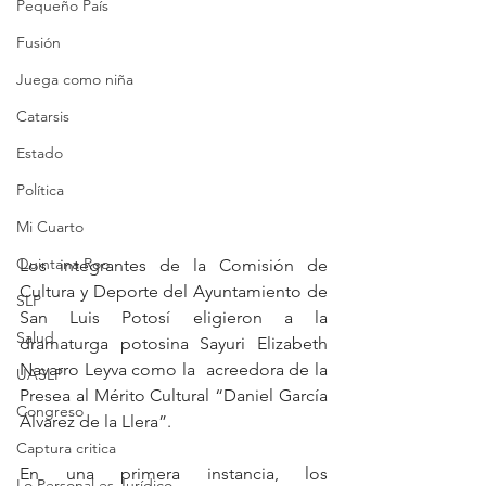
Pequeño País
Fusión
Juega como niña
Catarsis
Estado
Política
Mi Cuarto
Quintana Roo
Los integrantes de la Comisión de 
Cultura y Deporte del Ayuntamiento de 
SLP
San Luis Potosí eligieron a la 
Salud
dramaturga potosina Sayuri Elizabeth 
Navarro Leyva como la  acreedora de la 
UASLP
Presea al Mérito Cultural “Daniel García 
Congreso
Álvarez de la Llera”.
Captura critica
En una primera instancia, los 
Lo Personal es Jurídico