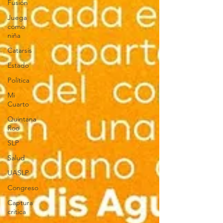
Fusión
Juega
como
niña
Catarsis
Estado
Política
Mi
Cuarto
Quintana
Roo
SLP
Salud
UASLP
Congreso
Captura
critica