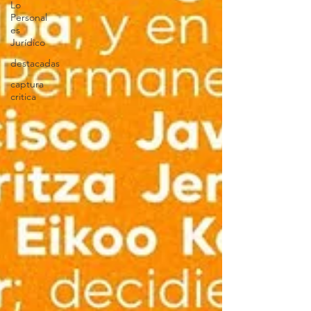
Lo
Personal
es
Jurídico
destacadas
captura
critica