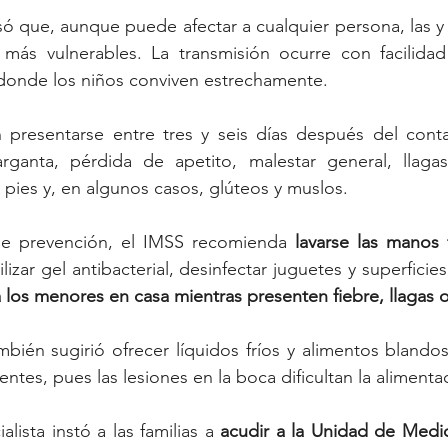
isó que, aunque puede afectar a cualquier persona, las y 
 más vulnerables. La transmisión ocurre con facilidad 
 donde los niños conviven estrechamente.
 presentarse entre tres y seis días después del contag
rganta, pérdida de apetito, malestar general, llaga
 pies y, en algunos casos, glúteos y muslos.
de prevención, el IMSS recomienda 
lavarse las manos 
tilizar gel antibacterial, desinfectar juguetes y superfici
 los menores en casa mientras presenten fiebre, llagas 
bién sugirió ofrecer líquidos fríos y alimentos blando
entes, pues las lesiones en la boca dificultan la alimenta
alista instó a las familias a 
acudir a la Unidad de Medici