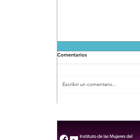
Comentarios
Escribir un comentario...
Se registran seis aspirantes
de SLP en proceso interno
de Morena rumbo a la
gubernatura