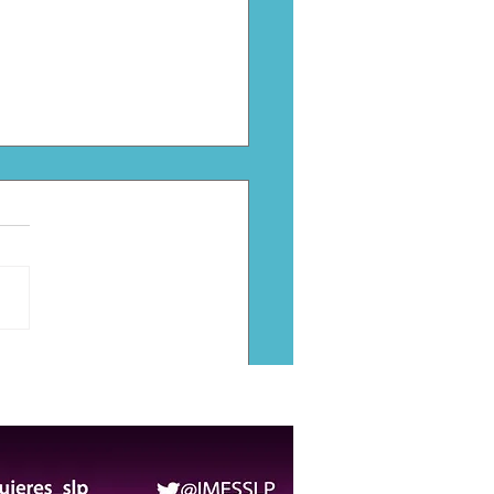
gua clausura pozo de
 en Santa María del Río
uso irregular del agua