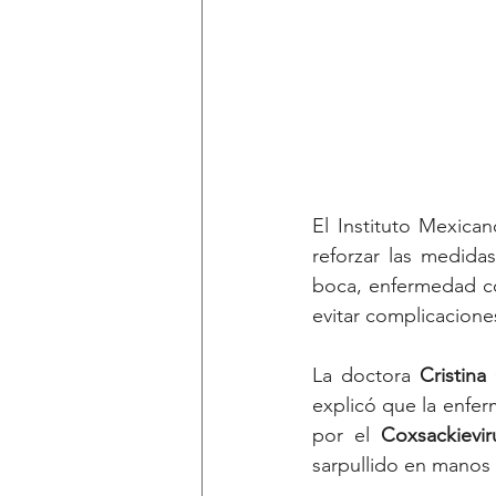
El Instituto Mexica
reforzar las medida
boca, enfermedad co
evitar complicacione
La doctora 
Cristin
explicó que la enfe
por el 
Coxsackievi
sarpullido en manos 