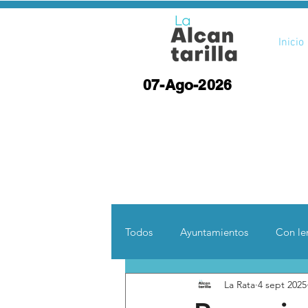
Inicio
07-Ago-2026
Todos
Ayuntamientos
Con len
La Rata
4 sept 2025
Opinión
Desde otras coord