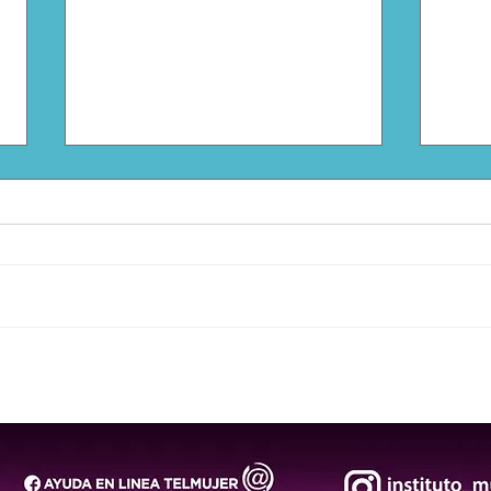
Comunidades indígenas de
Cona
la Huasteca endurecen
agua
resistencia contra el
por 
fracking y fijan 11 acuerdos