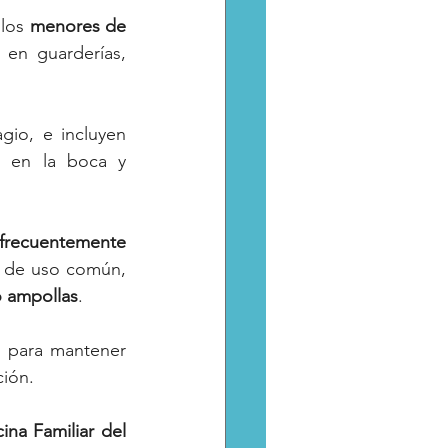
los 
menores de 
en guarderías, 
io, e incluyen 
s en la boca y 
frecuentemente 
es de uso común, 
o ampollas
.
s para mantener 
ción.
na Familiar del 