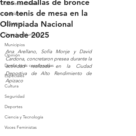
tres medallas de bronce
Con lentes violeta
con tenis de mesa en la
Academia
Olimpiada Nacional
COVID19
Conade 2025
Derechos Humanos
Municipios
Ana Arellano, Sofía Monje y David 
Opinión
Cardona, concretaron presea durante la 
Desde otras coordenadas
actividad realizada en la Ciudad 
Deportiva de Alto Rendimiento de 
Especiales
Apizaco
Cultura
Seguridad
Deportes
Ciencia y Tecnología
Voces Feministas