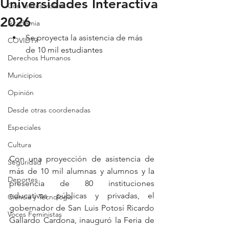
Universidades Interactiva
Con lentes violeta
2026
Academia
Se proyecta la asistencia de más 
COVID19
de 10 mil estudiantes
Derechos Humanos
Municipios
Opinión
Desde otras coordenadas
Especiales
Cultura
Con una proyección de asistencia de 
Seguridad
más de 10 mil alumnas y alumnos y la 
Deportes
presencia de 80 instituciones 
educativas públicas y privadas, el 
Ciencia y Tecnología
gobernador de San Luis Potosí Ricardo 
Voces Feministas
Gallardo Cardona, inauguró la Feria de 