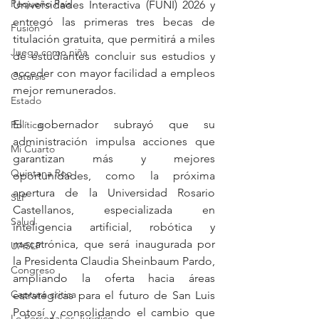
Pequeño País
Universidades Interactiva (FUNI) 2026 y 
entregó las primeras tres becas de 
Fusión
titulación gratuita, que permitirá a miles 
Juega como niña
de estudiantes concluir sus estudios y 
acceder con mayor facilidad a empleos 
Catarsis
mejor remunerados.
Estado
El gobernador subrayó que su 
Política
administración impulsa acciones que 
Mi Cuarto
garantizan más y mejores 
Quintana Roo
oportunidades, como la próxima 
apertura de la Universidad Rosario 
SLP
Castellanos, especializada en 
Salud
inteligencia artificial, robótica y 
mecatrónica, que será inaugurada por 
UASLP
la Presidenta Claudia Sheinbaum Pardo, 
Congreso
ampliando la oferta hacia áreas 
Captura critica
estratégicas para el futuro de San Luis 
Potosí y consolidando el cambio que 
Lo Personal es Jurídico