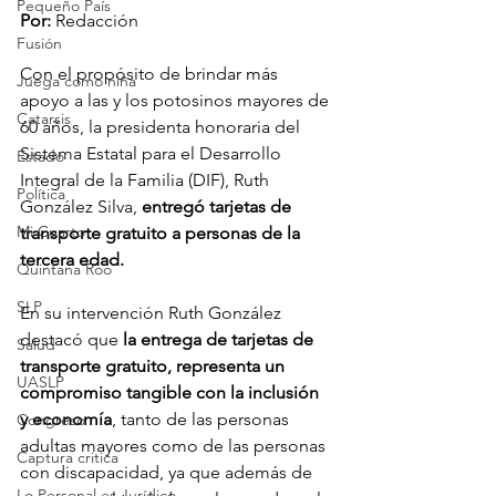
Pequeño País
Por:
 Redacción 
Fusión
Con el propósito de brindar más 
Juega como niña
apoyo a las y los potosinos mayores de 
Catarsis
60 años, la presidenta honoraria del 
Sistema Estatal para el Desarrollo 
Estado
Integral de la Familia (DIF), Ruth 
Política
González Silva, 
entregó tarjetas de 
Mi Cuarto
transporte gratuito a personas de la 
tercera edad.
Quintana Roo
SLP
En su intervención Ruth González 
destacó que 
la entrega de tarjetas de 
Salud
transporte gratuito, representa un 
UASLP
compromiso tangible con la inclusión 
y economía
, tanto de las personas 
Congreso
adultas mayores como de las personas 
Captura critica
con discapacidad, ya que además de 
Lo Personal es Jurídico