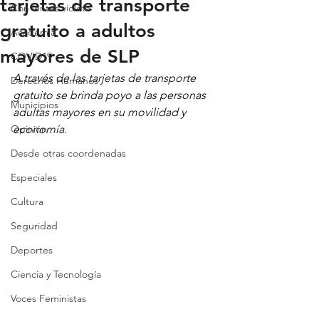
tarjetas de transporte
Con lentes violeta
gratuito a adultos
Academia
mayores de SLP
COVID19
A través de las tarjetas de transporte 
Derechos Humanos
gratuito se brinda poyo a las personas 
Municipios
adultas mayores en su movilidad y 
Opinión
economía.
Desde otras coordenadas
Especiales
Cultura
Seguridad
Deportes
Ciencia y Tecnología
Voces Feministas