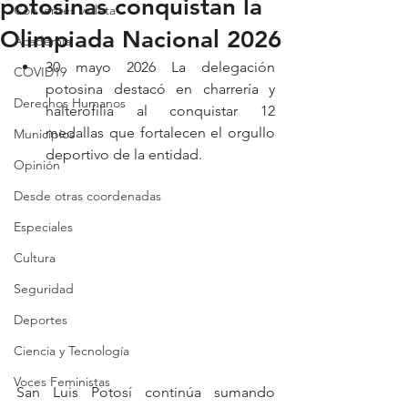
potosinas conquistan la
Con lentes violeta
Olimpiada Nacional 2026
Academia
30 mayo 2026 La delegación 
COVID19
potosina destacó en charrería y 
Derechos Humanos
halterofilia al conquistar 12 
medallas que fortalecen el orgullo 
Municipios
deportivo de la entidad.
Opinión
Desde otras coordenadas
Especiales
Cultura
Seguridad
Deportes
Ciencia y Tecnología
Voces Feministas
San Luis Potosí continúa sumando 