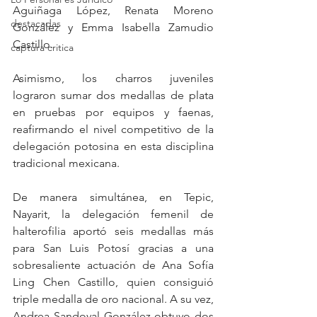
Aguiñaga López, Renata Moreno 
destacadas
González y Emma Isabella Zamudio 
Castillo.
captura critica
Asimismo, los charros juveniles 
lograron sumar dos medallas de plata 
en pruebas por equipos y faenas, 
reafirmando el nivel competitivo de la 
delegación potosina en esta disciplina 
tradicional mexicana.
De manera simultánea, en Tepic, 
Nayarit, la delegación femenil de 
halterofilia aportó seis medallas más 
para San Luis Potosí gracias a una 
sobresaliente actuación de Ana Sofía 
Ling Chen Castillo, quien consiguió 
triple medalla de oro nacional. A su vez, 
Andrea Sandoval González obtuvo dos 