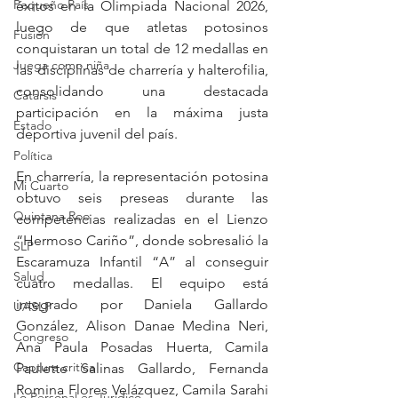
Pequeño País
éxitos en la Olimpiada Nacional 2026, 
luego de que atletas potosinos 
Fusión
conquistaran un total de 12 medallas en 
Juega como niña
las disciplinas de charrería y halterofilia, 
consolidando una destacada 
Catarsis
participación en la máxima justa 
Estado
deportiva juvenil del país.
Política
En charrería, la representación potosina 
Mi Cuarto
obtuvo seis preseas durante las 
Quintana Roo
competencias realizadas en el Lienzo 
“Hermoso Cariño”, donde sobresalió la 
SLP
Escaramuza Infantil “A” al conseguir 
Salud
cuatro medallas. El equipo está 
integrado por Daniela Gallardo 
UASLP
González, Alison Danae Medina Neri, 
Congreso
Ana Paula Posadas Huerta, Camila 
Captura critica
Paulette Salinas Gallardo, Fernanda 
Romina Flores Velázquez, Camila Sarahi 
Lo Personal es Jurídico