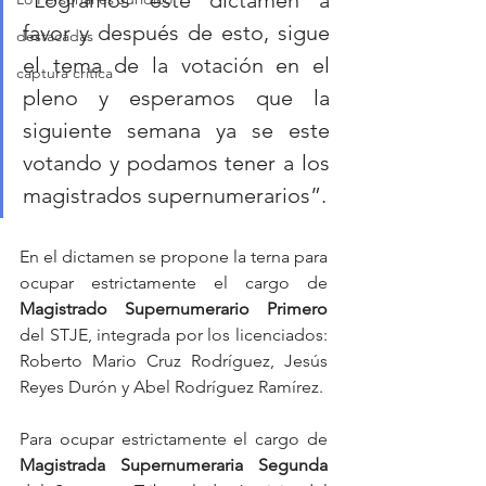
“Logramos este dictamen a 
favor y después de esto, sigue 
destacadas
el tema de la votación en el 
captura critica
pleno y esperamos que la 
siguiente semana ya se este 
votando y podamos tener a los 
magistrados supernumerarios”.
En el dictamen se propone la terna para 
ocupar estrictamente el cargo de 
Magistrado Supernumerario Primero 
del STJE, integrada por los licenciados: 
Roberto Mario Cruz Rodríguez, Jesús 
Reyes Durón y Abel Rodríguez Ramírez. 
Para ocupar estrictamente el cargo de 
Magistrada Supernumeraria Segunda