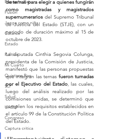
Pequeño País
de ternas para elegir a quienes fungirán 
como magistradas y magistrados 
Fusión
supernumerarios
 del Supremo Tribunal 
Juega como niña
de Justicia del Estado (STJE), con un 
periodo de duración máximo al 15 de 
Catarsis
octubre de 2023. 
Estado
La diputada Cinthia Segovia Colunga, 
Política
presidenta de la Comisión de Justicia, 
Mi Cuarto
manifestó que las personas propuestas 
Quintana Roo
que integran las ternas 
fueron turnadas 
por el Ejecutivo del Estado
, las cuales, 
SLP
luego del análisis realizado por las 
Salud
comisiones unidas, se determinó que 
cumplen los requisitos establecidos en 
UASLP
el artículo 99 de la Constitución Política 
Congreso
del Estado.
Captura critica
Lo Personal es Jurídico