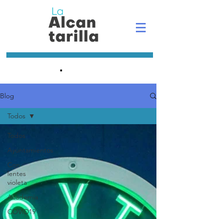
.
Blog
Todos
Todos
Ayuntamientos
Con
lentes
violeta
Academia
COVID19