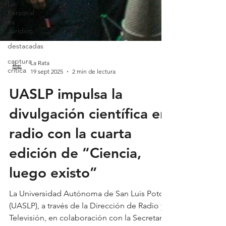
Lo
Personal
es
Jurídico
destacadas
captura
critica
La Rata
19 sept 2025
2 min de lectura
UASLP impulsa la
divulgación científica en
radio con la cuarta
edición de “Ciencia,
luego existo”
La Universidad Autónoma de San Luis Potosí