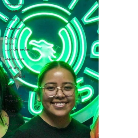
Derechos
Humanos
Municipios
Opinión
Desde
otras
coordenadas
Especiales
Cultura
Seguridad
Deportes
Ciencia y
Tecnología
Voces
Feministas
Pequeño
País