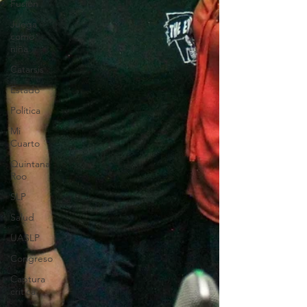
Fusión
Juega
como
niña
Catarsis
Estado
Política
Mi
Cuarto
Quintana
Roo
SLP
Salud
UASLP
Congreso
Captura
critica