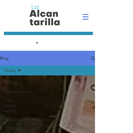
.
Blog
Todos
Todos
Ayuntamientos
Con
lentes
violeta
Academia
COVID19