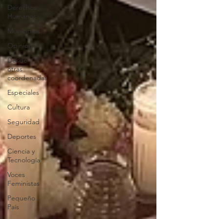
Derechos
Humanos
Municipios
Opinión
Desde
otras
coordenadas
Especiales
Cultura
Seguridad
Deportes
Ciencia y
Tecnología
Voces
Feministas
Pequeño
País