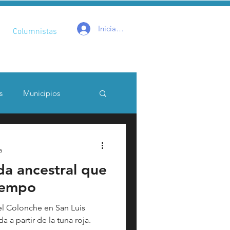
Iniciar sesión
Columnistas
s
Municipios
a
da ancestral que
Catarsis
Estado
tiempo
aptura critica
 a partir de la tuna roja.