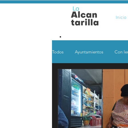
Inicio
.
Todos
Ayuntamientos
Con len
Opinión
Desde otras coord
Ciencia y Tecnología
Voces 
Política
Mi Cuarto
Qui