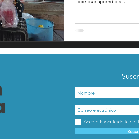
Licor que aprendió a...
acadas
captura critica
Suscr
Acepto haber leído la polí
Suscr