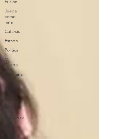
Fusión
Juega
como
niña
Catarsis
Estado
Política
Mi
Cuarto
Quintana
Roo
SLP
Salud
UASLP
Congreso
Captura
critica