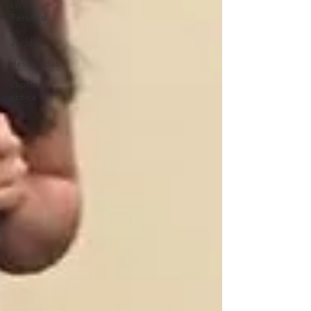
Lo
Personal
es
Jurídico
destacadas
captura
critica