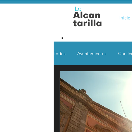
Inicio
.
Todos
Ayuntamientos
Con len
Opinión
Desde otras coord
Ciencia y Tecnología
Voces 
Política
Mi Cuarto
Qui