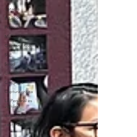
Catarsis
Estado
Política
Mi Cuarto
Quintana Roo
SLP
Salud
UASLP
Congreso
Captura critica
Lo Personal es
Jurídico
destacadas
captura critica