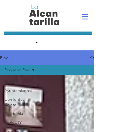
.
Blog
Pequeño País
Todos
Ayuntamientos
Con lentes
violeta
Academia
COVID19
Derechos