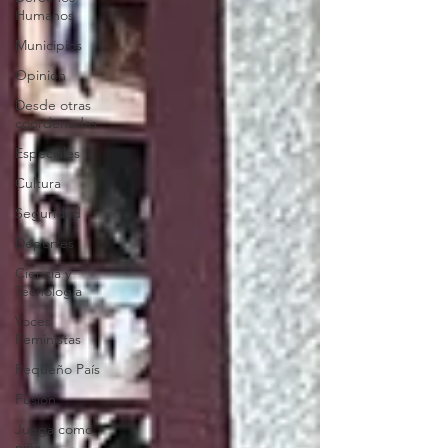
Humanos
Municipios
Opinión
Desde otras
coordenadas
Especiales
Cultura
Seguridad
Deportes
Ciencia y
Tecnología
Voces
Feministas
Pequeño País
Fusión
Juega como
niña