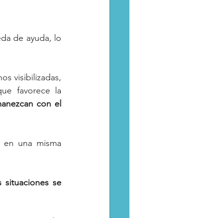
eda de ayuda, lo 
 visibilizadas, 
la cual inhibe que las víctimas hablen sobre lo que ocurre, a la vez que favorece la 
manezcan con el 
n en una misma 
 situaciones se 