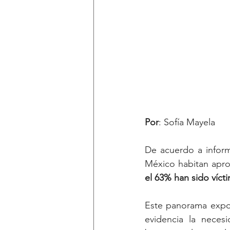
Por
: Sofía Mayela
De acuerdo a inform
México habitan apr
el
63%
han
sido
víct
Este panorama expon
evidencia la necesid