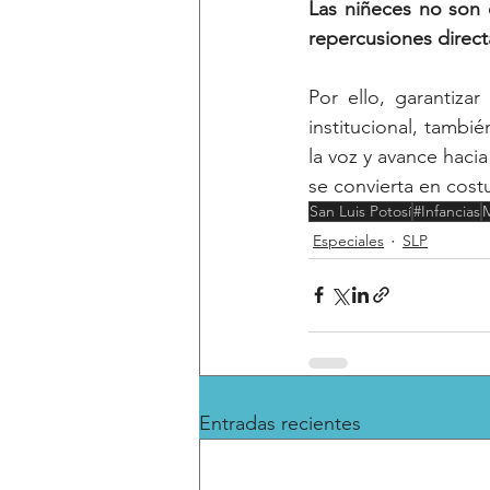
Las niñeces no son e
repercusiones direct
Por ello, garantiza
institucional, tambi
la voz y avance haci
se convierta en cos
San Luis Potosí
#Infancias
M
Especiales
SLP
Entradas recientes