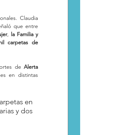
onales. Claudia 
ñaló que entre 
jer
, 
la
Familia
y
il
carpetas
de
ortes de 
Alerta 
s en distintas 
rpetas en 
rias y dos 