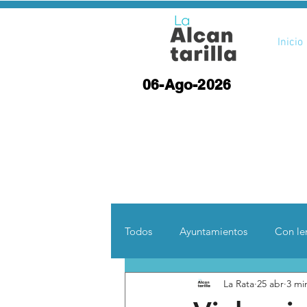
Inicio
06-Ago-2026
Todos
Ayuntamientos
Con len
La Rata
25 abr
3 mi
Opinión
Desde otras coord