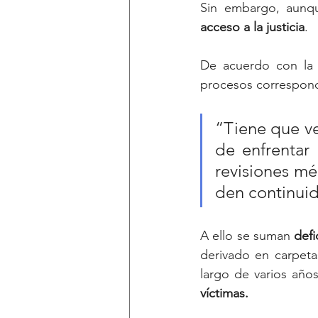
Sin embargo, aunqu
acceso
a
la
justicia
. 
De acuerdo con la p
procesos correspondi
“Tiene que ve
de enfrentar 
revisiones mé
den continuid
A ello se suman 
defi
derivado en carpetas
largo de varios años
víctimas.