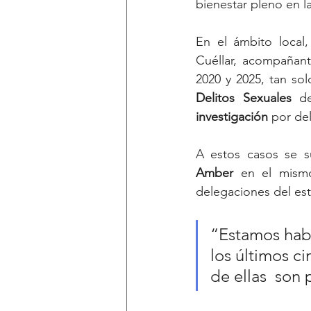
bienestar pleno en la
En el ámbito local, 
Cuéllar, acompañan
2020 y 2025, tan sol
Delitos
Sexuales
 d
investigación
 por de
A estos casos se 
Amber 
en el mismo
delegaciones del es
“Estamos habl
los últimos ci
de ellas  son 