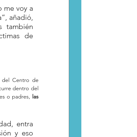
 me voy a 
”, añadió, 
 también 
ctimas de 
 del Centro de 
urre dentro del 
es o padres, 
las 
ad, entra 
ión y eso 