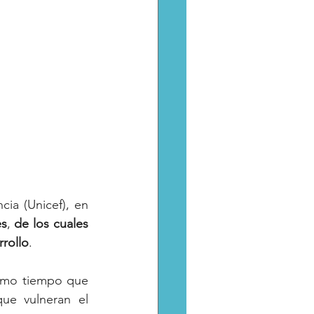
ia (Unicef), en 
es
, 
de
los
cuales
rrollo
.
ismo tiempo que 
que vulneran el 