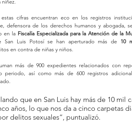
 niñez.
estas cifras encuentran eco en los registros instituci
te, defensora de los derechos humanos y abogada, se
o en la 
Fiscalía
Especializada
para
la
Atención
de
la
Mu
e San Luis Potosí se han aperturado más de 
10
m
litos en contra de niñas y niños.
suman más de 900 expedientes relacionados con rep
 periodo, así como más de 600 registros adicionale
tado.
ando que en San Luis hay más de 10 mil ca
nco años, lo que nos da a cinco carpetas dia
por delitos sexuales”, puntualizó. 