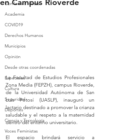
en Campus Rioverde
Con lentes violeta
Academia
COVID19
Derechos Humanos
Municipios
Opinión
Desde otras coordenadas
La Facultad de Estudios Profesionales 
Especiales
Zona Media (FEPZH), campus Rioverde, 
Cultura
de la Universidad Autónoma de San 
Seguridad
Luis Potosí (UASLP), inauguró un 
lactario destinado a promover la crianza 
Deportes
saludable y el respeto a la maternidad 
Ciencia y Tecnología
dentro del entorno universitario. 
Voces Feministas
El espacio brindará servicio a 