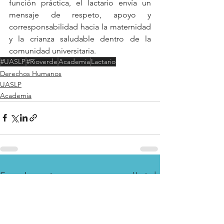
función práctica, el lactario envía un 
mensaje de respeto, apoyo y 
corresponsabilidad hacia la maternidad 
y la crianza saludable dentro de la 
comunidad universitaria.
#UASLP
#Rioverde
Academia
Lactario
Derechos Humanos
UASLP
Academia
Ver todo
Entradas recientes