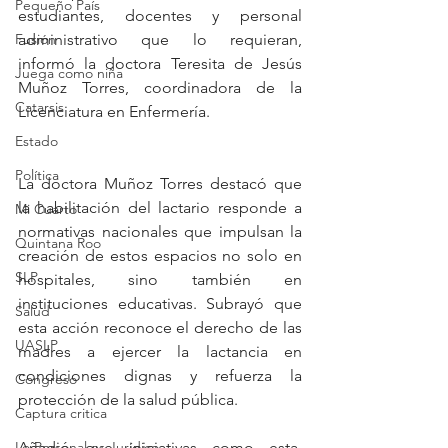
Pequeño País
estudiantes, docentes y personal 
administrativo que lo requieran, 
Fusión
informó la doctora Teresita de Jesús 
Juega como niña
Muñoz Torres, coordinadora de la 
Catarsis
Licenciatura en Enfermería.
Estado
Política
La doctora Muñoz Torres destacó que 
la habilitación del lactario responde a 
Mi Cuarto
normativas nacionales que impulsan la 
Quintana Roo
creación de estos espacios no solo en 
SLP
hospitales, sino también en 
instituciones educativas. Subrayó que 
Salud
esta acción reconoce el derecho de las 
UASLP
madres a ejercer la lactancia en 
condiciones dignas y refuerza la 
Congreso
protección de la salud pública.
Captura critica
Añadió que iniciativas como esta, 
Lo Personal es Jurídico