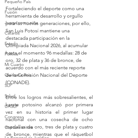
Pequeño País
Fortaleciendo el deporte como una 
Fusión
herramienta de desarrollo y orgullo 
Juega como niña
para las nuevas generaciones, por ello, 
San Luis Potosí mantiene una 
Catarsis
destacada participación en la 
Estado
Olimpiada Nacional 2026, al acumular 
hasta el momento 96 medallas: 28 de 
Política
oro, 32 de plata y 36 de bronce, de 
Mi Cuarto
acuerdo con el más reciente reporte 
de la Comisión Nacional del Deporte 
Quintana Roo
(CONADE).
SLP
Salud
Entre los logros más sobresalientes, el 
karate potosino alcanzó por primera 
UASLP
vez en su historia el primer lugar 
Congreso
nacional con una cosecha de ocho 
medallas de oro, tres de plata y cuatro 
Captura critica
de bronce, mientras que el ráquetbol 
Lo Personal es Jurídico