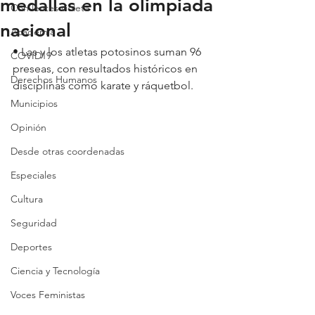
medallas en la olimpiada
Con lentes violeta
nacional
Academia
• Las y los atletas potosinos suman 96 
COVID19
preseas, con resultados históricos en 
Derechos Humanos
disciplinas como karate y ráquetbol.
Municipios
Opinión
Desde otras coordenadas
Especiales
Cultura
Seguridad
Deportes
Ciencia y Tecnología
Voces Feministas