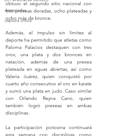
obtuvo el segundo sitio nacional con 
destacadas
tres preseas doradas, ocho plateadas y 
ocho más de bronce. 
captura critica
Además, el impulso sin límites al 
deporte ha permitido que atletas como 
Paloma Palacios destaquen con tres 
oros, una plata y dos bronces en 
natación, además de una presea 
plateada en aguas abiertas, así como 
Valeria Juárez, quien conquistó por 
cuarto año consecutivo el oro en karate 
y sumó una plata en judo. Caso similar 
con Orlando Reyna Cano, quien 
también logró preseas en ambas 
disciplinas.
La participación potosina continuará 
esta semana con disciplinas como 