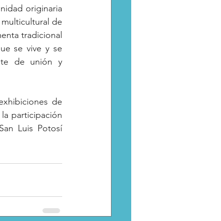
idad originaria 
ulticultural de 
nta tradicional 
e se vive y se 
te de unión y 
xhibiciones de 
la participación 
n Luis Potosí 