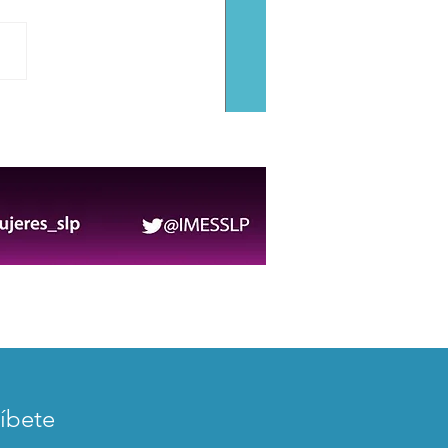
uis Potosí llevará la
eza de sus pueblos
narios al Festival
toli”
íbete