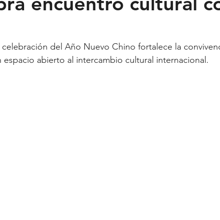
bra encuentro cultural c
Feministas
Pequeño País
Fusión
Juega como niña
a celebración del Año Nuevo Chino fortalece la convivenc
espacio abierto al intercambio cultural internacional.
ntana Roo
SLP
Salud
UASLP
Congreso
C
acadas
captura critica