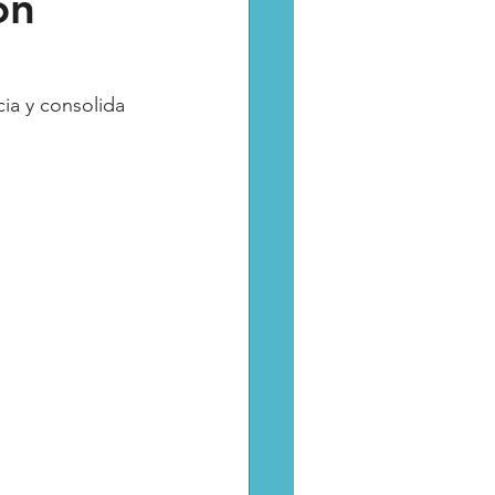
on
Catarsis
Estado
ia y consolida 
aptura critica