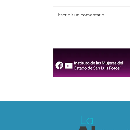
Escribir un comentario...
Inauguran la FENAPO 2026,
la feria más grande de
México