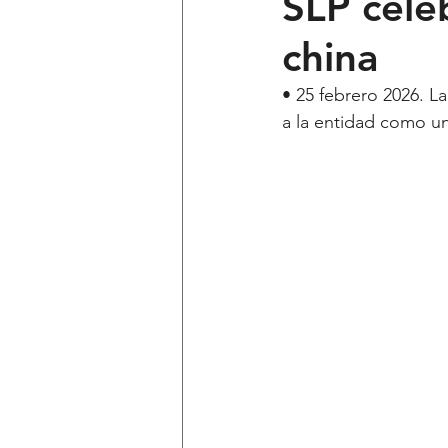
SLP cele
china
Ciencia y Tecnología
Voces 
• 25 febrero 2026. L
a la entidad como un 
Política
Mi Cuarto
Qui
Lo Personal es Jurídico
dest