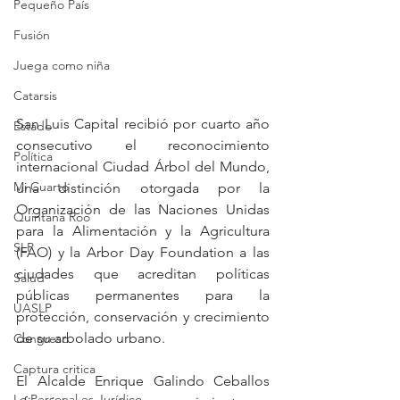
Pequeño País
Fusión
Juega como niña
Catarsis
San Luis Capital recibió por cuarto año 
Estado
consecutivo el reconocimiento 
Política
internacional Ciudad Árbol del Mundo, 
Mi Cuarto
una distinción otorgada por la 
Organización de las Naciones Unidas 
Quintana Roo
para la Alimentación y la Agricultura 
SLP
(FAO) y la Arbor Day Foundation a las 
ciudades que acreditan políticas 
Salud
públicas permanentes para la 
UASLP
protección, conservación y crecimiento 
de su arbolado urbano.
Congreso
Captura critica
El Alcalde Enrique Galindo Ceballos 
Lo Personal es Jurídico