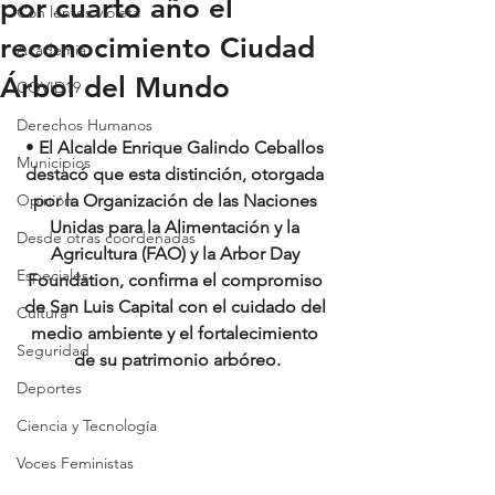
por cuarto año el
Con lentes violeta
reconocimiento Ciudad
Academia
Árbol del Mundo
COVID19
Derechos Humanos
• 
El Alcalde Enrique Galindo Ceballos 
Municipios
destacó que esta distinción, otorgada 
Opinión
por la Organización de las Naciones 
Unidas para la Alimentación y la 
Desde otras coordenadas
Agricultura (FAO) y la Arbor Day 
Especiales
Foundation, confirma el compromiso 
de San Luis Capital con el cuidado del 
Cultura
medio ambiente y el fortalecimiento 
Seguridad
de su patrimonio arbóreo.
Deportes
Ciencia y Tecnología
Voces Feministas