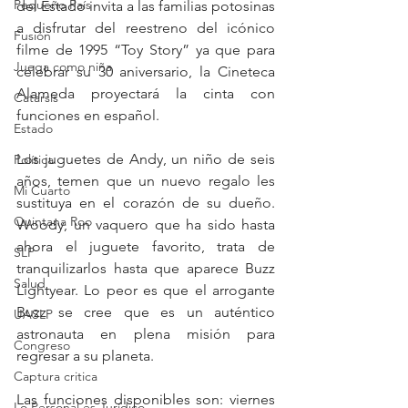
Pequeño País
del Estado invita a las familias potosinas 
a disfrutar del reestreno del icónico 
Fusión
filme de 1995 “Toy Story” ya que para 
Juega como niña
celebrar su 30 aniversario, la Cineteca 
Alameda proyectará la cinta con 
Catarsis
funciones en español. 
Estado
Los juguetes de Andy, un niño de seis 
Política
años, temen que un nuevo regalo les 
Mi Cuarto
sustituya en el corazón de su dueño. 
Quintana Roo
Woody, un vaquero que ha sido hasta 
ahora el juguete favorito, trata de 
SLP
tranquilizarlos hasta que aparece Buzz 
Salud
Lightyear. Lo peor es que el arrogante 
Buzz se cree que es un auténtico 
UASLP
astronauta en plena misión para 
Congreso
regresar a su planeta.
Captura critica
Las funciones disponibles son: viernes 
Lo Personal es Jurídico