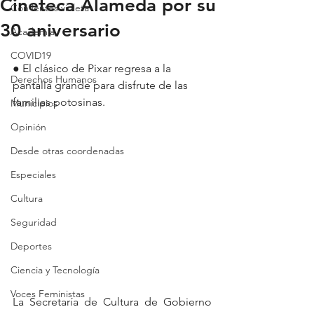
Cineteca Alameda por su
Con lentes violeta
30 aniversario
Academia
COVID19
● El clásico de Pixar regresa a la 
Derechos Humanos
pantalla grande para disfrute de las 
familias potosinas.
Municipios
Opinión
Desde otras coordenadas
Especiales
Cultura
Seguridad
Deportes
Ciencia y Tecnología
Voces Feministas
La Secretaría de Cultura de Gobierno 