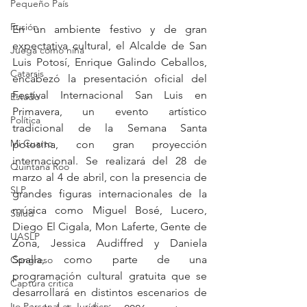
Pequeño País
Fusión
En un ambiente festivo y de gran 
expectativa cultural, el Alcalde de San 
Juega como niña
Luis Potosí, Enrique Galindo Ceballos, 
Catarsis
encabezó la presentación oficial del 
Festival Internacional San Luis en 
Estado
Primavera, un evento artístico 
Política
tradicional de la Semana Santa 
Mi Cuarto
potosina, con gran proyección 
internacional. Se realizará del 28 de 
Quintana Roo
marzo al 4 de abril, con la presencia de 
SLP
grandes figuras internacionales de la 
música como Miguel Bosé, Lucero, 
Salud
Diego El Cigala, Mon Laferte, Gente de 
UASLP
Zona, Jessica Audiffred y Daniela 
Spalla, como parte de una 
Congreso
programación cultural gratuita que se 
Captura critica
desarrollará en distintos escenarios de 
Lo Personal es Jurídico