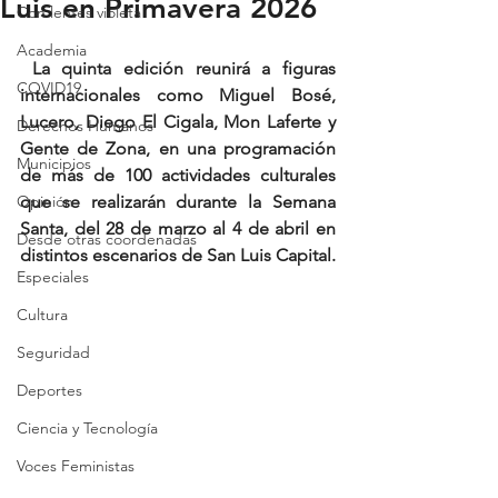
Luis en Primavera 2026
Con lentes violeta
Academia
 La quinta edición reunirá a figuras 
COVID19
internacionales como Miguel Bosé, 
Lucero, Diego El Cigala, Mon Laferte y 
Derechos Humanos
Gente de Zona, en una programación 
Municipios
de más de 100 actividades culturales 
Opinión
que se realizarán durante la Semana 
Santa, del 28 de marzo al 4 de abril en 
Desde otras coordenadas
distintos escenarios de San Luis Capital.
Especiales
Cultura
Seguridad
Deportes
Ciencia y Tecnología
Voces Feministas