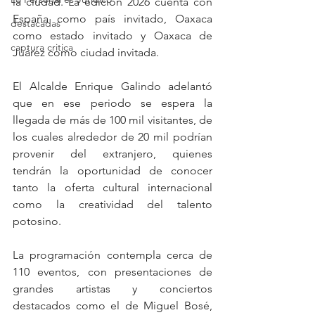
la ciudad. La edición 2026 cuenta con 
España como país invitado, Oaxaca 
destacadas
como estado invitado y Oaxaca de 
captura critica
Juárez como ciudad invitada.
El Alcalde Enrique Galindo adelantó 
que en ese periodo se espera la 
llegada de más de 100 mil visitantes, de 
los cuales alrededor de 20 mil podrían 
provenir del extranjero, quienes 
tendrán la oportunidad de conocer 
tanto la oferta cultural internacional 
como la creatividad del talento 
potosino.
La programación contempla cerca de 
110 eventos, con presentaciones de 
grandes artistas y conciertos 
destacados como el de Miguel Bosé, 