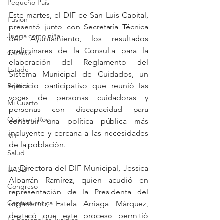
Pequeño País
Este martes, el DIF de San Luis Capital, 
Fusión
presentó junto con Secretaría Técnica 
Juega como niña
del Ayuntamiento, los resultados 
preliminares de la Consulta para la 
Catarsis
elaboración del Reglamento del 
Estado
Sistema Municipal de Cuidados, un 
ejercicio participativo que reunió las 
Política
voces de personas cuidadoras y 
Mi Cuarto
personas con discapacidad para 
Quintana Roo
construir una política pública más 
incluyente y cercana a las necesidades 
SLP
de la población.
Salud
La Directora del DIF Municipal, Jessica 
UASLP
Albarrán Ramírez, quien acudió en 
Congreso
representación de la Presidenta del 
Captura critica
organismo, Estela Arriaga Márquez, 
destacó que este proceso permitió 
Lo Personal es Jurídico