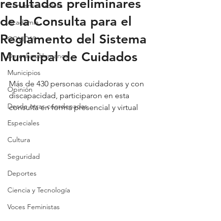
resultados preliminares
Con lentes violeta
de la Consulta para el
Academia
Reglamento del Sistema
COVID19
Municipal de Cuidados
Derechos Humanos
Municipios
Más de 430 personas cuidadoras y con 
Opinión
discapacidad, participaron en esta 
Desde otras coordenadas
consulta en forma presencial y virtual
Especiales
Cultura
Seguridad
Deportes
Ciencia y Tecnología
Voces Feministas