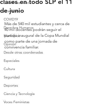
clases en todo SLP el 11
Con lentes violeta
de junio
Academia
COVID19
Más de 540 mil estudiantes y cerca de 
Derechos Humanos
40 mil docentes podrán seguir el 
partido inaugural de la Copa Mundial 
Municipios
como parte de una jornada de 
Opinión
convivencia familiar.
Desde otras coordenadas
Especiales
Cultura
Seguridad
Deportes
Ciencia y Tecnología
Voces Feministas