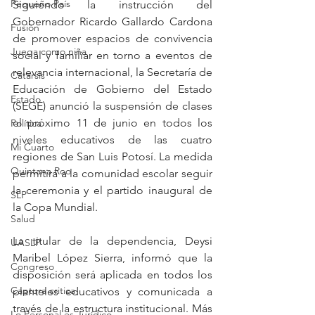
Pequeño País
Siguiendo la instrucción del 
Gobernador Ricardo Gallardo Cardona 
Fusión
de promover espacios de convivencia 
Juega como niña
social y familiar en torno a eventos de 
relevancia internacional, la Secretaría de 
Catarsis
Educación de Gobierno del Estado 
Estado
(SEGE) anunció la suspensión de clases 
el próximo 11 de junio en todos los 
Política
niveles educativos de las cuatro 
Mi Cuarto
regiones de San Luis Potosí. La medida 
Quintana Roo
permitirá a la comunidad escolar seguir 
la ceremonia y el partido inaugural de 
SLP
la Copa Mundial.
Salud
La titular de la dependencia, Deysi 
UASLP
Maribel López Sierra, informó que la 
Congreso
disposición será aplicada en todos los 
Captura critica
planteles educativos y comunicada a 
través de la estructura institucional. Más 
Lo Personal es Jurídico