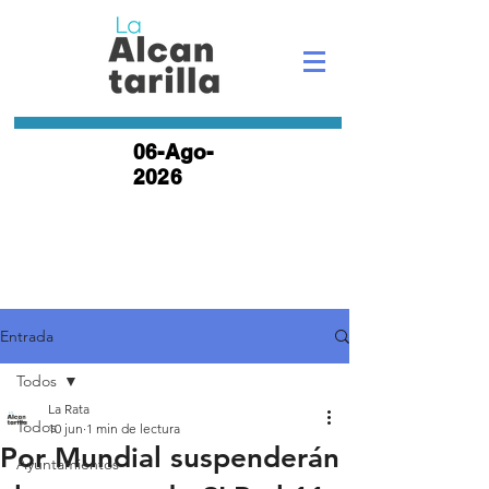
06-Ago-
2026
Entrada
Todos
La Rata
Todos
10 jun
1 min de lectura
Por Mundial suspenderán
Ayuntamientos