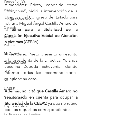
Pequeño País
Almendárez Prieto, conocida como 
Fusión
“Marychuy”, pidió la intervención de la 
Directiva del Congreso del Estado para 
Juega como niña
retirar a Miguel Ángel Castilla Amaro de 
Catarsis
la 
terna para la titularidad de la 
Comisión Ejecutiva Estatal de Atención 
Estado
a Víctimas 
(CEEAV). 
Política
Mi Cuarto
Almendárez Prieto presentó un escrito 
a la presidenta de la Directiva, Yolanda 
Quintana Roo
Josefina Zepeda Echeverría, donde 
SLP
informó todas las recomendaciones 
que tiene su caso. 
Salud
UASLP
Además, 
solicitó que Castilla Amaro no 
sea tomado en cuenta para ocupar la 
Congreso
titularidad de la CEEAV,
 ya que no reúne 
Captura critica
con los requisitos correspondientes. 
Lo Personal es Jurídico