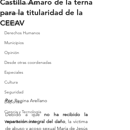
Castilla Amaro de la terna
Con lentes violeta
para la titularidad de la
Academia
CEEAV
COVID19
Derechos Humanos
Municipios
Opinión
Desde otras coordenadas
Especiales
Cultura
Seguridad
Por
: Regina Arellano
Deportes
Ciencia y Tecnología
Debido a que
 no ha recibido la 
reparación integral del daño
, la víctima 
Voces Feministas
de abuso y acoso sexual María de Jesús 