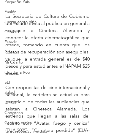
Pequeño País
Fusión
La Secretaría de Cultura de Gobierno 
Juega como niña
del Estado invita al público en general a 
acercarse a Cineteca Alameda y 
Catarsis
conocer la oferta cinematográfica que 
Estado
ofrece, tomando en cuenta que los 
costos de recuperación son asequibles, 
Política
ya que la entrada general es de $40 
Mi Cuarto
pesos y para estudiantes e INAPAM $25 
Quintana Roo
pesos. 
SLP
Con propuestas de cine internacional y 
Salud
nacional, la cartelera se actualiza para 
beneficio de todas las audiencias que 
UASLP
asisten a Cineteca Alameda. Los 
Congreso
estrenos que llegan a las salas del 
Captura critica
recinto son “Avatar: fuego y ceniza” 
(EUA,2025); “Carretera perdida” (EUA-
Lo Personal es Jurídico