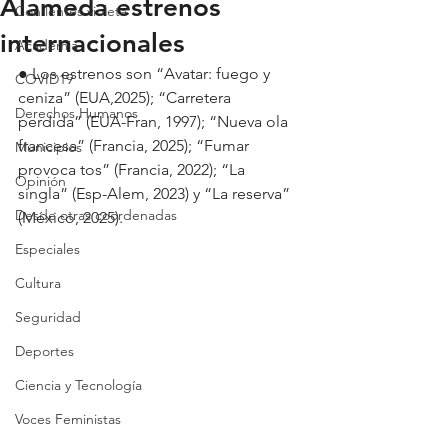
Alameda estrenos
Con lentes violeta
internacionales
Academia
● Los estrenos son “Avatar: fuego y 
COVID19
ceniza” (EUA,2025); “Carretera 
Derechos Humanos
perdida” (EUA-Fran, 1997); “Nueva ola 
francesa” (Francia, 2025); “Fumar 
Municipios
provoca tos” (Francia, 2022); “La 
Opinión
singla” (Esp-Alem, 2023) y “La reserva” 
Desde otras coordenadas
(México, 2025).
Especiales
Cultura
Seguridad
Deportes
Ciencia y Tecnología
Voces Feministas