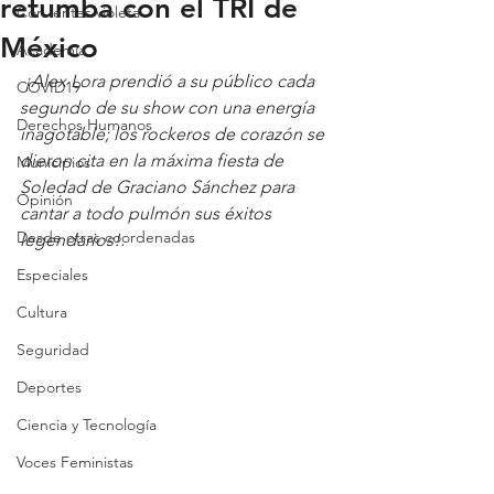
retumba con el TRI de
Con lentes violeta
México
Academia
 ¡Alex Lora prendió a su público cada 
COVID19
segundo de su show con una energía 
Derechos Humanos
inagotable; los rockeros de corazón se 
dieron cita en la máxima fiesta de 
Municipios
Soledad de Graciano Sánchez para 
Opinión
cantar a todo pulmón sus éxitos 
Desde otras coordenadas
legendarios!.
Especiales
Cultura
Seguridad
Deportes
Ciencia y Tecnología
Voces Feministas