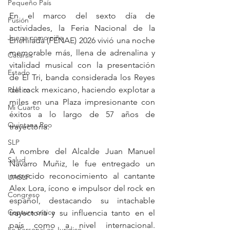
Pequeño País
En el marco del sexto día de 
Fusión
actividades, la Feria Nacional de la 
Juega como niña
Enchilada (FENAE) 2026 vivió una noche 
memorable más, llena de adrenalina y 
Catarsis
vitalidad musical con la presentación 
Estado
de El Tri, banda considerada los Reyes 
del rock mexicano, haciendo explotar a 
Política
miles en una Plaza impresionante con 
Mi Cuarto
éxitos a lo largo de 57 años de 
Quintana Roo
trayectoria. 
SLP
A nombre del Alcalde Juan Manuel 
Salud
Navarro Muñiz, le fue entregado un 
merecido reconocimiento al cantante 
UASLP
Alex Lora, ícono e impulsor del rock en 
Congreso
español, destacando su intachable 
Captura critica
trayectoria y su influencia tanto en el 
país como a nivel internacional. 
Lo Personal es Jurídico