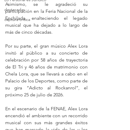
Asimismo, se le agradeció su 
destacadas
participación en la Feria Nacional de la 
Enchilada, enalteciendo el legado 
captura critica
musical que ha dejado a lo largo de 
más de cinco décadas.
Por su parte, el gran músico Alex Lora 
invitó al público a su concierto de 
celebración por 58 años de trayectoria 
de El Tri y 46 años de matrimonio con 
Chela Lora, que se llevará a cabo en el 
Palacio de los Deportes, como parte de 
su gira “Adicto al Rockanrol”, el 
próximo 25 de julio de 2026.
En el escenario de la FENAE, Alex Lora 
encendió el ambiente con un recorrido 
musical con sus más grandes éxitos 
que han marcado la vida de las y los 