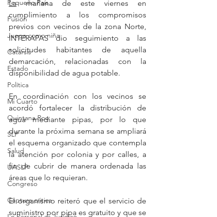
Pequeño País
La
 mañana de este viernes en 
cumplimiento a los compromisos 
Fusión
previos con vecinos de la zona Norte, 
Juega como niña
INTERAPAS dio seguimiento a las 
solicitudes habitantes de aquella 
Catarsis
demarcación, relacionadas con la 
Estado
disponibilidad de agua potable.
Política
En coordinación con los vecinos se 
Mi Cuarto
acordó fortalecer la distribución de 
Quintana Roo
agua mediante pipas, por lo que 
durante la próxima semana se ampliará 
SLP
el esquema organizado que contempla 
Salud
la atención por colonia y por calles, a 
fin de cubrir de manera ordenada las 
UASLP
áreas que lo requieran.
Congreso
Captura critica
El organismo reiteró que el servicio de 
suministro por pipa es gratuito y que se 
Lo Personal es Jurídico