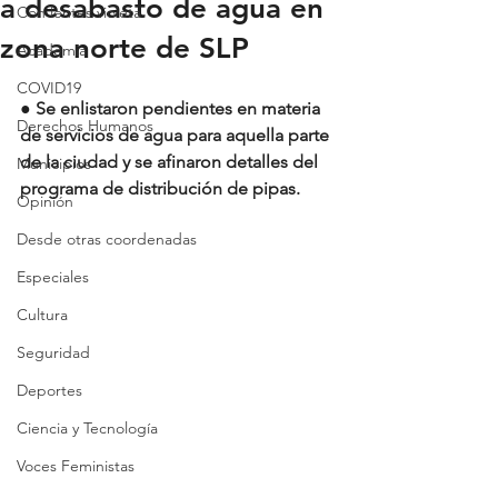
a desabasto de agua en
Con lentes violeta
zona norte de SLP
Academia
COVID19
● Se enlistaron pendientes en materia 
Derechos Humanos
de servicios de agua para aquella parte 
de la ciudad y se afinaron detalles del 
Municipios
programa de distribución de pipas.
Opinión
Desde otras coordenadas
Especiales
Cultura
Seguridad
Deportes
Ciencia y Tecnología
Voces Feministas