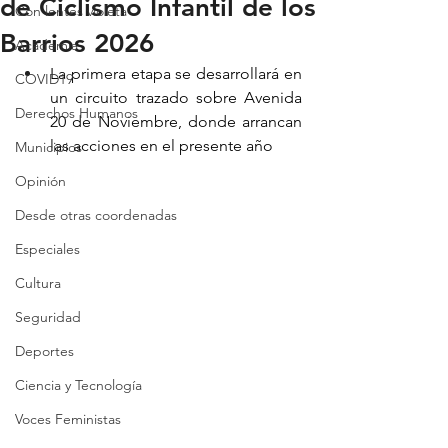
de Ciclismo Infantil de los
Con lentes violeta
Barrios 2026
Academia
La primera etapa se desarrollará en 
COVID19
un circuito trazado sobre Avenida 
Derechos Humanos
20 de Noviembre, donde arrancan 
las acciones en el presente año
Municipios
Opinión
Desde otras coordenadas
Especiales
Cultura
Seguridad
Deportes
Ciencia y Tecnología
Voces Feministas