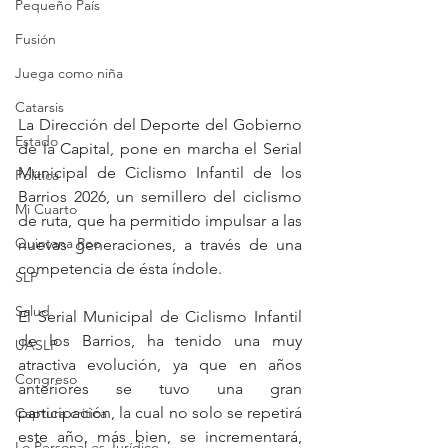
Pequeño País
Fusión
Juega como niña
Catarsis
La Dirección del Deporte del Gobierno 
Estado
de la Capital, pone en marcha el Serial 
Municipal de Ciclismo Infantil de los 
Política
Barrios 2026, un semillero del ciclismo 
Mi Cuarto
de ruta, que ha permitido impulsar a las 
Quintana Roo
nuevas generaciones, a través de una 
competencia de ésta índole.
SLP
Salud
El Serial Municipal de Ciclismo Infantil 
de los Barrios, ha tenido una muy 
UASLP
atractiva evolución, ya que en años 
Congreso
anteriores se tuvo una gran 
participación, la cual no solo se repetirá 
Captura critica
este año, más bien, se incrementará, 
Lo Personal es Jurídico