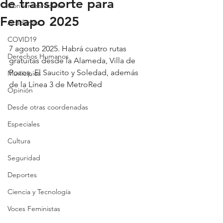
de transporte para
Con lentes violeta
Fenapo 2025
Academia
COVID19
7 agosto 2025. Habrá cuatro rutas 
Derechos Humanos
gratuitas desde la Alameda, Villa de 
Pozos, El Saucito y Soledad, además 
Municipios
de la Línea 3 de MetroRed
Opinión
Desde otras coordenadas
Especiales
Cultura
Seguridad
Deportes
Ciencia y Tecnología
Voces Feministas