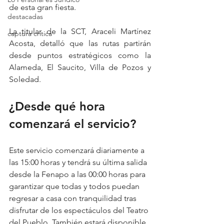
de esta gran fiesta.
destacadas
La titular de la SCT, Araceli Martínez 
captura critica
Acosta, detalló que las rutas partirán 
desde puntos estratégicos como la 
Alameda, El Saucito, Villa de Pozos y 
Soledad. 
¿Desde qué hora 
comenzará el servicio?
Este servicio comenzará diariamente a 
las 15:00 horas y tendrá su última salida 
desde la Fenapo a las 00:00 horas para 
garantizar que todas y todos puedan 
regresar a casa con tranquilidad tras 
disfrutar de los espectáculos del Teatro 
del Pueblo. También estará disponible 