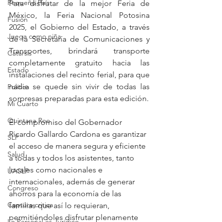
Pequeño País
Para disfrutar de la mejor Feria de 
México, la Feria Nacional Potosina 
Fusión
2025, el Gobierno del Estado, a través 
Juega como niña
de la Secretaría de Comunicaciones y 
Transportes, brindará transporte 
Catarsis
completamente gratuito hacia las 
Estado
instalaciones del recinto ferial, para que 
nadie se quede sin vivir de todas las 
Política
sorpresas preparadas para esta edición.
Mi Cuarto
Quintana Roo
El compromiso del Gobernador 
Ricardo Gallardo Cardona es garantizar 
SLP
el acceso de manera segura y eficiente 
Salud
a todas y todos los asistentes, tanto 
locales como nacionales e 
UASLP
internacionales, además de generar 
Congreso
ahorros para la economía de las 
Captura critica
familias que así lo requieran, 
permitiéndoles disfrutar plenamente 
Lo Personal es Jurídico