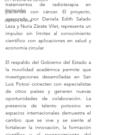
tratamientos de radioterapia en 
destacadas
pacientes con cáncer. El proyecto, 
asesorado por Daniela Edith Salado 
captura critica
Leza y Nuria Zárate Vilet, representa un 
impulso sin límites al conocimiento 
científico con aplicaciones en salud y 
economía circular.
El respaldo del Gobierno del Estado a 
la movilidad académica permite que 
investigaciones desarrolladas en San 
Luis Potosí conecten con especialistas 
de otros países y generen nuevas 
oportunidades de colaboración. La 
presencia de talento potosino en 
espacios internacionales demuestra el 
cambio que se vive y se siente al 
fortalecer la innovación, la formación 
científica y el reconocimiento del 