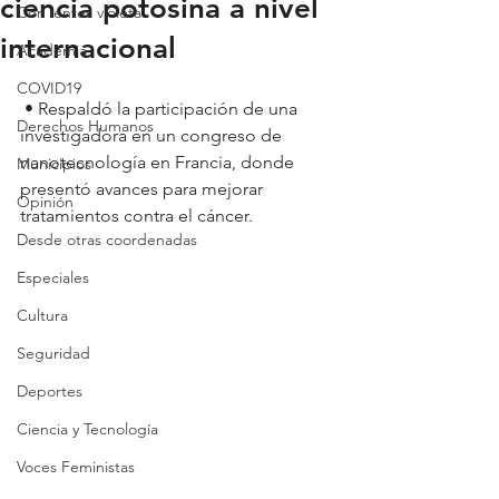
ciencia potosina a nivel
Con lentes violeta
internacional
Academia
COVID19
 • Respaldó la participación de una 
Derechos Humanos
investigadora en un congreso de 
nanotecnología en Francia, donde 
Municipios
presentó avances para mejorar 
Opinión
tratamientos contra el cáncer.
Desde otras coordenadas
Especiales
Cultura
Seguridad
Deportes
Ciencia y Tecnología
Voces Feministas