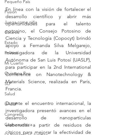
Pequeño País
En línea con la visión de fortalecer el 
Fusión
desarrollo científico y abrir más 
Juega como niña
oportunidades para el talento 
potosino, el Consejo Potosino de 
Catarsis
Ciencia y Tecnología (Copocyt) brindó 
Estado
apoyo a Fernanda Silva Melgarejo, 
investigadora de la Universidad 
Política
Autónoma de San Luis Potosí (UASLP), 
Mi Cuarto
para participar en la 2nd International 
Quintana Roo
Conference on Nanotechnology & 
Materials Science, realizada en París, 
SLP
Francia.
Salud
Durante el encuentro internacional, la 
UASLP
investigadora presentó avances en el 
Congreso
desarrollo de nanopartículas 
Captura critica
elaboradas a partir de residuos de 
cítricos para mejorar la efectividad de 
Lo Personal es Jurídico