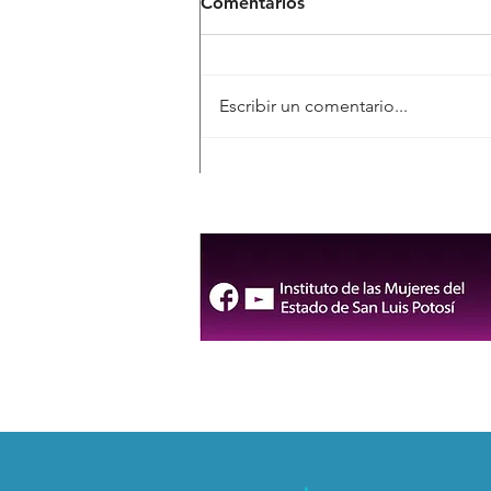
Comentarios
Escribir un comentario...
San Luis Potosí conmemora
el Día Internacional de los
Pueblos Indígenas con una
jornada cultural en Axtla