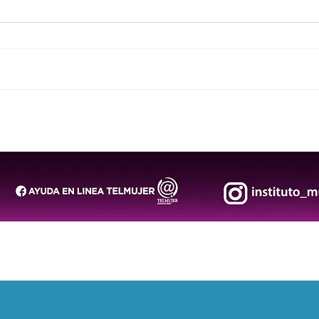
El arte llega a las primeras
Lila
infancias para fortalecer su
lega
desarrollo y bienestar
memo
cultu