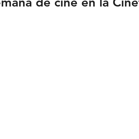
emana de cine en la Cin
Feministas
Pequeño País
Fusión
Juega como niña
ntana Roo
SLP
Salud
UASLP
Congreso
C
acadas
captura critica