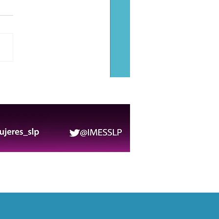
 López: la danza como
do de comunidad,
ria y transformación
ral