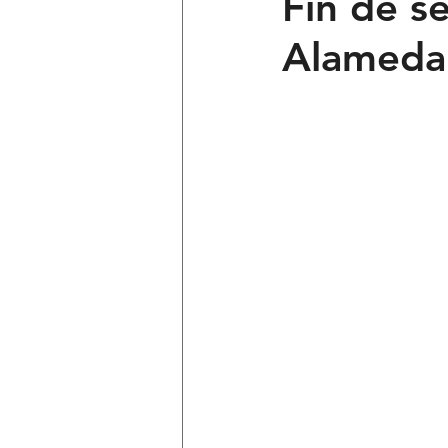
Fin de s
Alameda
Ciencia y Tecnología
Voces 
Política
Mi Cuarto
Qui
Lo Personal es Jurídico
dest