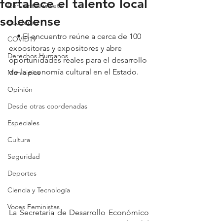
fortalece el talento local
Con lentes violeta
soledense
Academia
    • El encuentro reúne a cerca de 100 
COVID19
expositoras y expositores y abre 
Derechos Humanos
oportunidades reales para el desarrollo 
de la economía cultural en el Estado.
Municipios
Opinión
Desde otras coordenadas
Especiales
Cultura
Seguridad
Deportes
Ciencia y Tecnología
Voces Feministas
La Secretaría de Desarrollo Económico 