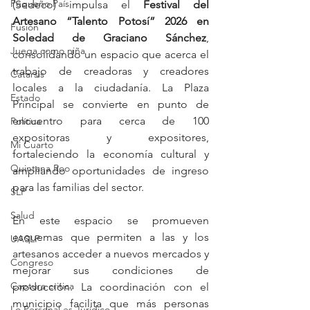
Pequeño País
(Sedeco) impulsa el 
Festival del 
Artesano “Talento Potosí” 2026 en 
Fusión
Soledad de Graciano Sánchez
, 
Juega como niña
consolidando un espacio que acerca el 
trabajo de creadoras y creadores 
Catarsis
locales a la ciudadanía. La Plaza 
Estado
Principal se convierte en punto de 
encuentro para cerca de 100 
Política
expositoras y expositores, 
Mi Cuarto
fortaleciendo la economía cultural y 
Quintana Roo
ampliando oportunidades de ingreso 
para las familias del sector.
SLP
Salud
En este espacio se promueven 
esquemas que permiten a las y los 
UASLP
artesanos acceder a nuevos mercados y 
Congreso
mejorar sus condiciones de 
Captura critica
producción. La coordinación con el 
municipio facilita que más personas 
Lo Personal es Jurídico