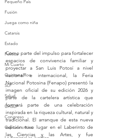
Pequeño País
Fusión
Juega como niña
Catarsis
Estado
Como parte del impulso para fortalecer 
Política
espacios de convivencia familiar y 
Mi Cuarto
proyectar a San Luis Potosí a nivel 
Quintana Roo
nacional e internacional, la Feria 
Nacional Potosina (Fenapo) presentó la 
SLP
imagen oficial de su edición 2026 y 
Salud
parte de la cartelera artística que 
formará parte de una celebración 
UASLP
inspirada en la riqueza cultural, natural y 
Congreso
tradicional. El arranque de esta nueva 
edición tuvo lugar en el Laberinto de 
Captura critica
las Ciencias y las Artes, y fue 
Lo Personal es Jurídico