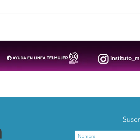
Arranca operativo de
Estu
seguridad para la FENAPO
repr
2026
Pana
Col
Suscr