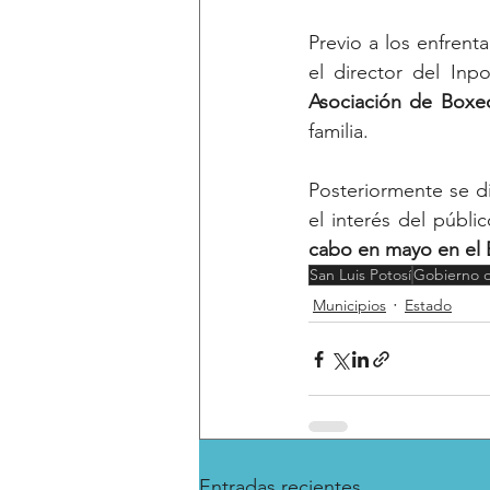
Previo a los enfren
Asociación
de
Boxe
familia.
Posteriormente se di
el interés del públic
cabo
en
mayo
en
el
San Luis Potosí
Gobierno d
Municipios
Estado
Entradas recientes