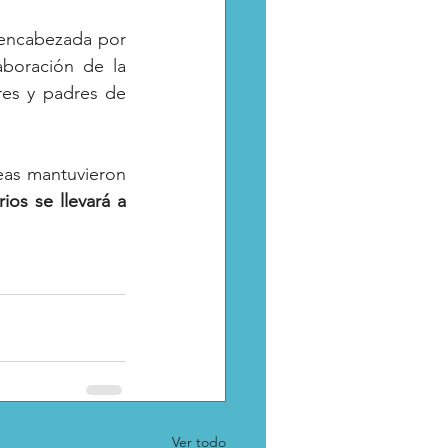
 encabezada por 
el director del Inpode, Joaquín García Martínez, quien agradeció la colaboración de la 
res y padres de 
eas mantuvieron 
rios
se
llevará
a
Ver todo