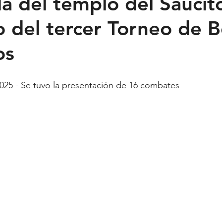
a del templo del Saucit
o del tercer Torneo de 
Feministas
Pequeño País
Fusión
Juega como niña
os
ntana Roo
SLP
Salud
UASLP
Congreso
C
025 - Se tuvo la presentación de 16 combates 
acadas
captura critica