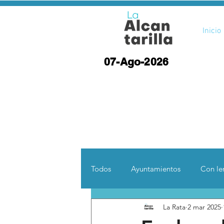
Inicio
07-Ago-2026
Todos
Ayuntamientos
Con len
La Rata
2 mar 2025
Opinión
Desde otras coord