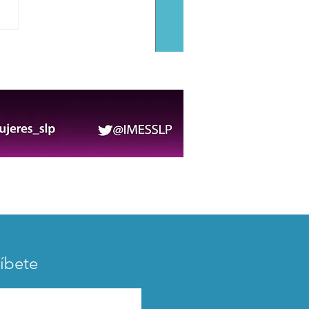
diante potosino
esenta a México en el
mericano de Ajedrez en
ombia
íbete