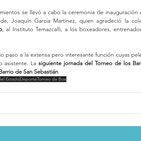
tamientos se llevó a cabo la ceremonia de inauguración
o
, al Instituto Temazcalli, a los boxeadores, entrenado
o paso a la extensa pero interesante función cuyas pel
o asistente. La 
siguiente
jornada
del
Torneo
de
los
Bar
Barrio
de
San
Sebastián
.
el Estado
Deporte
Torneo de Box