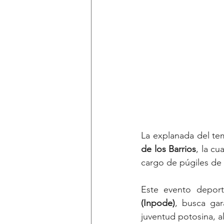
La explanada del tem
de
los
Barrios
, la c
cargo de púgiles de 
(Inpode)
, busca gar
juventud potosina, a