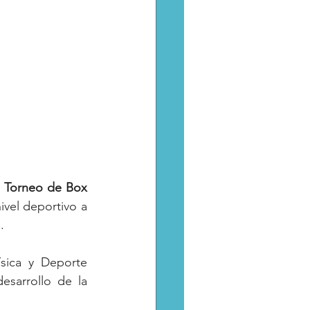
 
Torneo
de
Box
vel deportivo a 
.
Este evento deportivo realizado por el Instituto Potosino de Cultura Física y Deporte 
sarrollo de la 