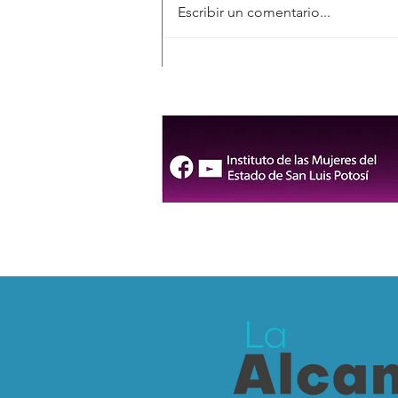
Escribir un comentario...
FENAPO 2026 contará con
cuatro rutas gratuitas y
servicio de RedMetro