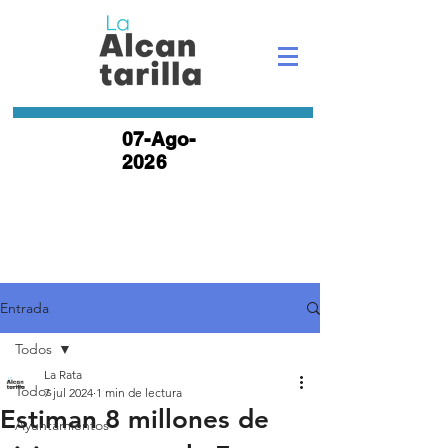
07-Ago-
2026
Entrada
Todos
La Rata
Todos
7 jul 2024
1 min de lectura
Estiman 8 millones de
Ayuntamientos