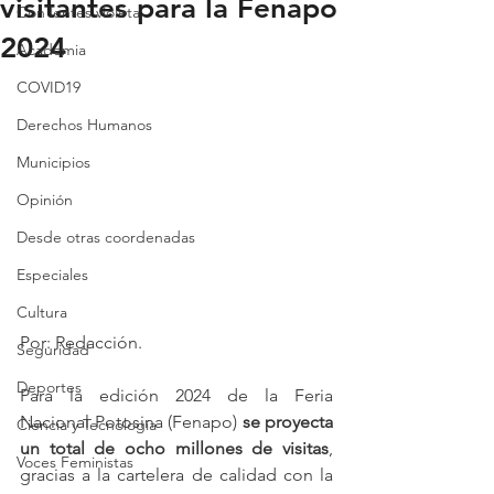
visitantes para la Fenapo
Con lentes violeta
2024
Academia
COVID19
Derechos Humanos
Municipios
Opinión
Desde otras coordenadas
Especiales
Cultura
Por: Redacción.
Seguridad
Deportes
Para la edición 2024 de la Feria 
Nacional Potosina (Fenapo) 
se proyecta 
Ciencia y Tecnología
un total de ocho millones de visitas
, 
Voces Feministas
gracias a la cartelera de calidad con la 