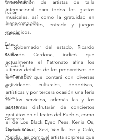
Pequeño País
presentación de artistas de talla 
internacional para todos los gustos 
Fusión
musicales, así como la gratuidad en 
Juega como niña
estacionamiento, entrada y juegos 
mecánicos.
Catarsis
Estado
El gobernador del estado, Ricardo 
Gallardo Cardona, indicó que 
Política
actualmente el Patronato afina los 
Mi Cuarto
últimos detalles de los preparativos de 
Quintana Roo
la Fenapo, que contará con diversas 
actividades culturales, deportivas,  
SLP
artísticas y por tercera ocasión una feria 
Salud
de los servicios, además las y los 
asistentes disfrutarán de conciertos 
UASLP
gratuitos en el Teatro del Pueblo, como 
Congreso
el de Los Black Eyed Peas, Kenia Os, 
Captura critica
Dread Mar I, Xavi, Vanilla Ice y Caló, 
Yuridia, así como el artista sorpresa que 
Lo Personal es Jurídico