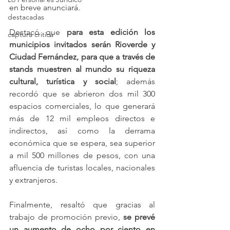
en breve anunciará.
destacadas
Destacó que
 para esta edición los 
captura critica
municipios invitados serán Rioverde y 
Ciudad Fernández, para que a través de 
stands muestren al mundo su riqueza 
cultural, turística y social
; además 
recordó que se abrieron dos mil 300 
espacios comerciales, lo que generará 
más de 12 mil empleos directos e 
indirectos, así como la derrama 
económica que se espera, sea superior 
a mil 500 millones de pesos, con una 
afluencia de turistas locales, nacionales 
y extranjeros.
Finalmente, resaltó que gracias al 
trabajo de promoción previo,
 se prevé 
un aumento de ocho por ciento en 