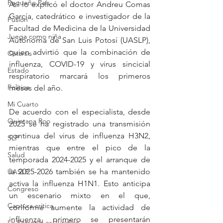
Pequeño País
Así lo explicó el doctor Andreu Comas 
García, catedrático e investigador de la 
Fusión
Facultad de Medicina de la Universidad 
Juega como niña
Autónoma de San Luis Potosí (UASLP), 
quien advirtió que la combinación de 
Catarsis
influenza, COVID-19 y virus sincicial 
Estado
respiratorio marcará los primeros 
Política
meses del año.
Mi Cuarto
De acuerdo con el especialista, desde 
Quintana Roo
2025 se ha registrado una transmisión 
continua del virus de influenza H3N2, 
SLP
mientras que entre el pico de la 
Salud
temporada 2024-2025 y el arranque de 
la 2025-2026 también se ha mantenido 
UASLP
activa la influenza H1N1. Esto anticipa 
Congreso
un escenario mixto en el que, 
Captura critica
conforme aumente la actividad de 
influenza, primero se presentarán 
Lo Personal es Jurídico