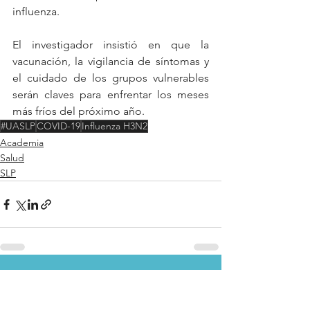
influenza.
El investigador insistió en que la 
vacunación, la vigilancia de síntomas y 
el cuidado de los grupos vulnerables 
serán claves para enfrentar los meses 
más fríos del próximo año.
#UASLP
COVID-19
Influenza H3N2
Academia
Salud
SLP
Ver todo
Entradas recientes