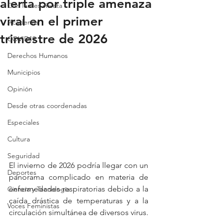
alerta por triple amenaza
Con lentes violeta
viral en el primer
Academia
trimestre de 2026
COVID19
Derechos Humanos
Municipios
Opinión
Desde otras coordenadas
Especiales
Cultura
Seguridad
El invierno de 2026 podría llegar con un 
Deportes
panorama complicado en materia de 
enfermedades respiratorias debido a la 
Ciencia y Tecnología
caída drástica de temperaturas y a la 
Voces Feministas
circulación simultánea de diversos virus. 