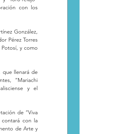
ración con los 
tínez González, 
r Pérez Torres 
Potosí, y como 
, que llenará de 
es, “Mariachi 
isciense y el 
etación de “Viva 
contará con la 
mento de Arte y 