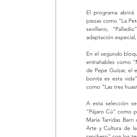
El programa abrirá c
piezas como “La Pete
sevillano, “Pallad
adaptación especial
En el segundo bloqu
entrañables como “M
de Pepe Guízar, el
bonita es esta vida
como “Las tres huast
A esta selección s
“Pájaro Cú” como pie
María Tarridas Barr
Arte y Cultura de l
ranchero” con los te