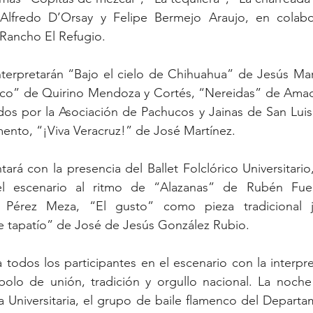
 Alfredo D’Orsay y Felipe Bermejo Araujo, en colabo
ancho El Refugio. 
nterpretarán “Bajo el cielo de Chihuahua” de Jesús Mar
teco” de Quirino Mendoza y Cortés, “Nereidas” de Amado
s por la Asociación de Pachucos y Jainas de San Luis 
ento, “¡Viva Veracruz!” de José Martínez.
ará con la presencia del Ballet Folclórico Universitario
l escenario al ritmo de “Alazanas” de Rubén Fuent
Pérez Meza, “El gusto” como pieza tradicional jal
 tapatío” de José de Jesús González Rubio.
a todos los participantes en el escenario con la interpr
lo de unión, tradición y orgullo nacional. La noche 
 Universitaria, el grupo de baile flamenco del Departa