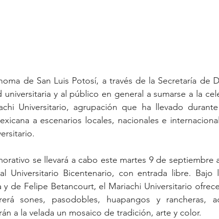
oma de San Luis Potosí, a través de la Secretaría de Dif
 universitaria y al público en general a sumarse a la cel
iachi Universitario, agrupación que ha llevado durante
exicana a escenarios locales, nacionales e internacional
ersitario.
rativo se llevará a cabo este martes 9 de septiembre a 
l Universitario Bicentenario, con entrada libre. Bajo l
 y de Felipe Betancourt, el Mariachi Universitario ofrec
rrerá sones, pasodobles, huapangos y rancheras, 
án a la velada un mosaico de tradición, arte y color.