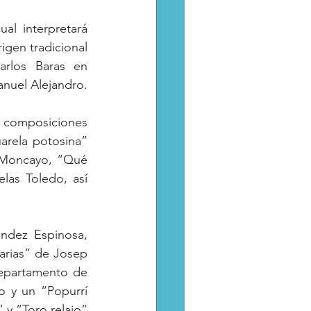
al interpretará 
gen tradicional 
rlos Baras en 
anuel Alejandro.
n composiciones 
rela potosina” 
Moncayo, “Qué 
as Toledo, así 
ndez Espinosa, 
arias” de Josep 
Departamento de 
 y un “Popurrí 
y “Toro relajo” 