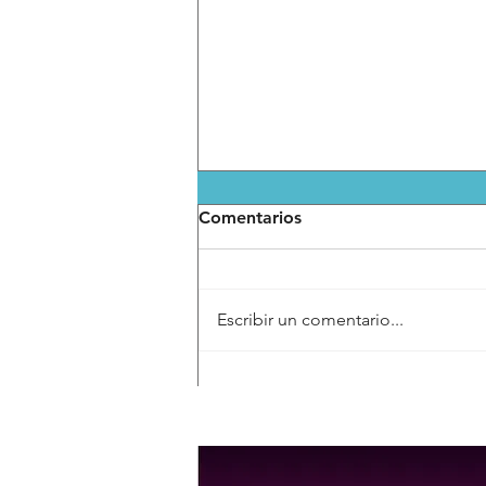
Comentarios
Escribir un comentario...
Proyecto de CIACyT UASLP
busca nuevas alternativas
para aliviar el dolor en niñas
y niños con cáncer