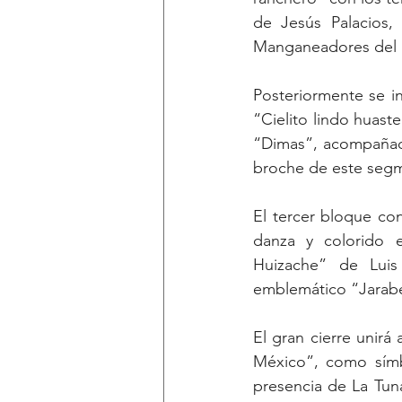
de Jesús Palacios,
Manganeadores del R
Posteriormente se i
“Cielito lindo huas
“Dimas”, acompañado
broche de este segm
El tercer bloque cont
danza y colorido e
Huizache” de Luis 
emblemático “Jarabe
El gran cierre unirá 
México”, como símbo
presencia de La Tuna