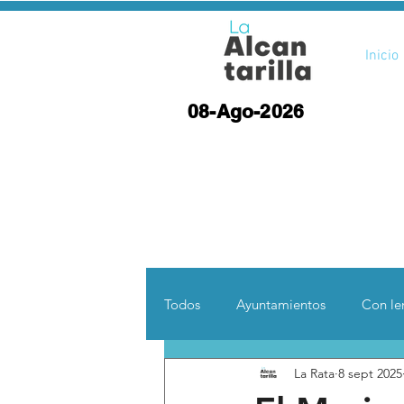
Inicio
08-Ago-2026
Todos
Ayuntamientos
Con len
La Rata
8 sept 2025
Opinión
Desde otras coord