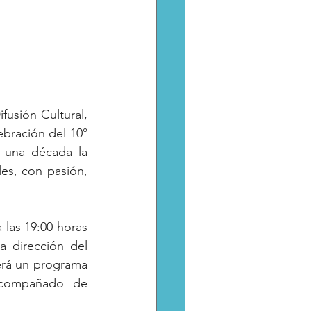
usión Cultural, 
ebración del 10° 
 una década la 
es, con pasión, 
las 19:00 horas 
a dirección del 
erá un programa 
acompañado de 