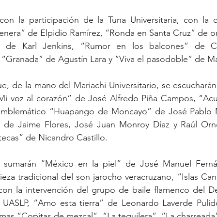
on la participación de la Tuna Universitaria, con la cu
nera” de Elpidio Ramírez, “Ronda en Santa Cruz” de ori
io” de Karl Jenkins, “Rumor en los balcones” de Ca
, “Granada” de Agustín Lara y “Viva el pasodoble” de M
e, de la mano del Mariachi Universitario, se escuchará
i voz al corazón” de José Alfredo Piña Campos, “Acua
 emblemático “Huapango de Moncayo” de José Pablo 
” de Jaime Flores, José Juan Monroy Díaz y Raúl Ornel
ecas” de Nicandro Castillo. 
e sumarán “México en la piel” de José Manuel Ferná
za tradicional del son jarocho veracruzano, “Islas Can
i con la intervención del grupo de baile flamenco del 
a UASLP, “Amo esta tierra” de Leonardo Laverde Pulido
mas “Copitas de mezcal”, “La tequilera”, “La charreada” 