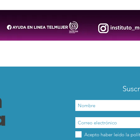
Panamericano de Ajedrez en
diver
Colombia
los 
Suscr
Acepto haber leído la polí