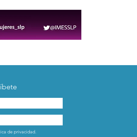
tida crítica al poder y
roles de género
íbete
tica de privacidad.