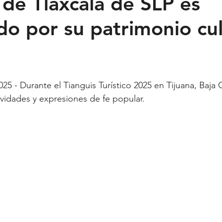
 de Tlaxcala de SLP es
do por su patrimonio cul
Feministas
Pequeño País
Fusión
Juega como niña
ntana Roo
SLP
Salud
UASLP
Congreso
C
ividades y expresiones de fe popular.
acadas
captura critica