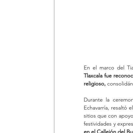
En el marco del Tian
Tlaxcala fue reconoc
religioso,
 consolidán
Durante la ceremoni
Echavarría, resaltó el
sitios que con apoyo 
festividades y expre
en el Callejón del Bu