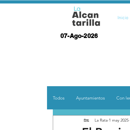
Inicio
07-Ago-2026
Todos
Ayuntamientos
Con len
La Rata
1 may 2025
Opinión
Desde otras coord