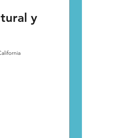
tural y
Catarsis
Estado
aptura critica