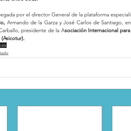
io,
 Armando de la Garza y José Carlos de Santiago, en 
arballo, presidente de la A
sociación Internacional para
 (Asicotur).
cala
tado