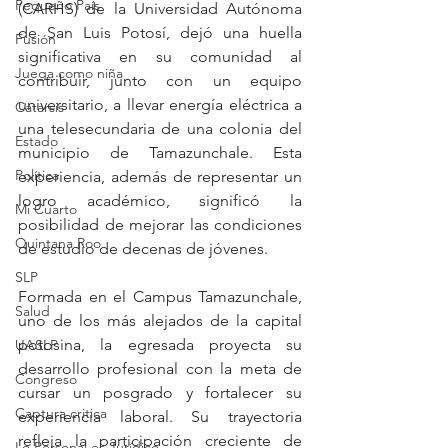
Pequeño País
(CARHS) de la Universidad Autónoma 
de San Luis Potosí, dejó una huella 
Fusión
significativa en su comunidad al 
Juega como niña
contribuir, junto con un equipo 
universitario, a llevar energía eléctrica a 
Catarsis
una telesecundaria de una colonia del 
Estado
municipio de Tamazunchale. Esta 
Política
experiencia, además de representar un 
logro académico, significó la 
Mi Cuarto
posibilidad de mejorar las condiciones 
Quintana Roo
de estudio de decenas de jóvenes.
SLP
Formada en el Campus Tamazunchale, 
Salud
uno de los más alejados de la capital 
potosina, la egresada proyecta su 
UASLP
desarrollo profesional con la meta de 
Congreso
cursar un posgrado y fortalecer su 
Captura critica
experiencia laboral. Su trayectoria 
refleja la participación creciente de 
Lo Personal es Jurídico