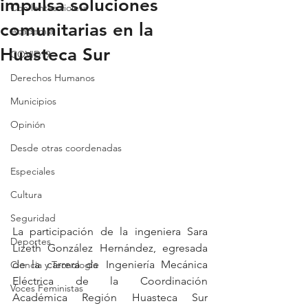
impulsa soluciones
Con lentes violeta
comunitarias en la
Academia
Huasteca Sur
COVID19
Derechos Humanos
Municipios
Opinión
Desde otras coordenadas
Especiales
Cultura
Seguridad
La participación de la ingeniera Sara 
Deportes
Lizeth González Hernández, egresada 
de la carrera de Ingeniería Mecánica 
Ciencia y Tecnología
Eléctrica de la Coordinación 
Voces Feministas
Académica Región Huasteca Sur 