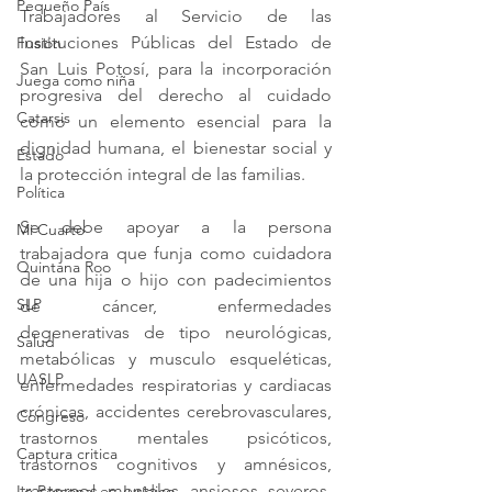
Pequeño País
Trabajadores al Servicio de las 
Instituciones Públicas del Estado de 
Fusión
San Luis Potosí, para la incorporación 
Juega como niña
progresiva del derecho al cuidado 
Catarsis
como un elemento esencial para la 
dignidad humana, el bienestar social y 
Estado
la protección integral de las familias.
Política
Se debe apoyar a la persona 
Mi Cuarto
trabajadora que funja como cuidadora 
Quintana Roo
de una hija o hijo con padecimientos 
SLP
de cáncer, enfermedades 
degenerativas de tipo neurológicas, 
Salud
metabólicas y musculo esqueléticas, 
UASLP
enfermedades respiratorias y cardiacas 
crónicas, accidentes cerebrovasculares, 
Congreso
trastornos mentales psicóticos, 
Captura critica
trastornos cognitivos y amnésicos, 
trastornos mentales ansiosos severos, 
Lo Personal es Jurídico