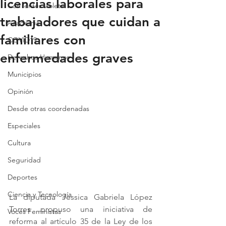
licencias laborales para
Con lentes violeta
trabajadores que cuidan a
Academia
familiares con
COVID19
enfermedades graves
Derechos Humanos
Municipios
Opinión
Desde otras coordenadas
Especiales
Cultura
Seguridad
Deportes
Ciencia y Tecnología
La diputada Jessica Gabriela López 
Torres propuso una iniciativa de 
Voces Feministas
reforma al artículo 35 de la Ley de los 