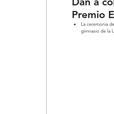
Dan a co
Premio E
Ciencia y Tecnología
Voces 
La ceremonia de 
gimnasio de la U
Política
Mi Cuarto
Qui
Lo Personal es Jurídico
dest