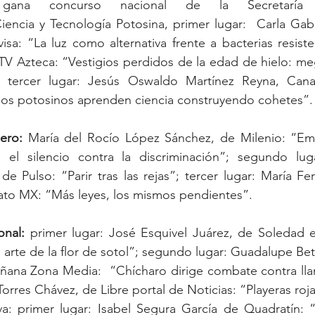
iencia y Tecnología Potosina, primer lugar:  Carla Gab
sa: “La luz como alternativa frente a bacterias resist
TV Azteca: “Vestigios perdidos de la edad de hielo: meg
; tercer lugar: Jesús Oswaldo Martínez Reyna, Cana
iños potosinos aprenden ciencia construyendo cohetes”.
ero:
 María del Rocío López Sánchez, de Milenio: “Emba
l silencio contra la discriminación”; segundo lugar
e Pulso: “Parir tras las rejas”; tercer lugar: María Fe
ato MX: “Más leyes, los mismos pendientes”.
onal:
 primer lugar: José Esquivel Juárez, de Soledad e
el arte de la flor de sotol”; segundo lugar: Guadalupe B
ñana Zona Media:  “Chícharo dirige combate contra llam
Torres Chávez, de Libre portal de Noticias: “Playeras roja
a: primer lugar: Isabel Segura García de Quadratín: 