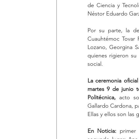
de Ciencia y Tecnolo
Néstor Eduardo Garza
Por su parte, la de
Cuauhtémoc Tovar F
Lozano, Georgina Sal
quienes rigieron su a
social.
La ceremonia oficia
martes 9 de junio t
Politécnica,
 acto so
Gallardo Cardona, pa
Ellas y ellos son la
En Noticia: 
primer