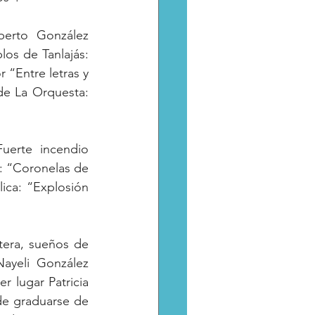
berto González 
os de Tanlajás: 
“Entre letras y 
de La Orquesta: 
uerte incendio 
: “Coronelas de 
ica: “Explosión 
tera, sueños de 
ayeli González 
r lugar Patricia 
de graduarse de 