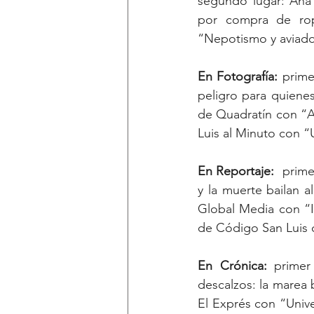
segundo lugar: Ana 
por compra de ropa
En Fotografía: 
primer lugar
peligro para quienes
de Quadratín con “Ap
En Reportaje:
	primer lugar: Kenia Anahí Figueroa Ramos de La Roja Mx con “Donde la vida 
y la muerte bailan al mismo son”;	segundo lugar: “X
Global Media con “In
de Código San Luis 
En Crónica: 
primer
descalzos: la marea
El Exprés con “Univer