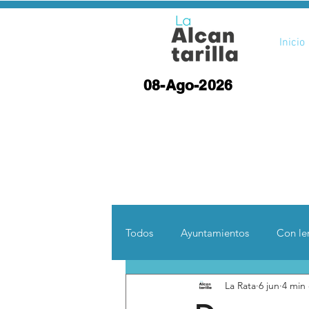
Inicio
08-Ago-2026
Todos
Ayuntamientos
Con len
La Rata
6 jun
4 min 
Opinión
Desde otras coord