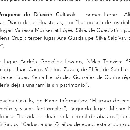
En Publicación o Programa de Difusión Cultural:	
 primer lugar:  Al
n Diario de las Huastecas, por “La toreada de los diabl
lugar: Vanessa Monserrat López Silva, de Quadratín , por 
ena Cruz”; tercer lugar Ana Guadalupe Silva Saldívar, 
”.
r lugar: Andrés González Lozano, NMás Televisa: “F
lugar Juan Carlos Ventura Zavala, de El Sol de San Luis
 tercer lugar: Kenia Hernández González de Contrarrépl
ría deja a una familia sin patrimonio”.
sales Castillo, de Plano Informativo: “El trono de can
acías y visitas fantasmales”, segundo lugar: Miriam N
oticia: “La vida de Juan en la central de abastos”; terce
G Radio: “Carlos, a sus 72 años de edad, está a punto 