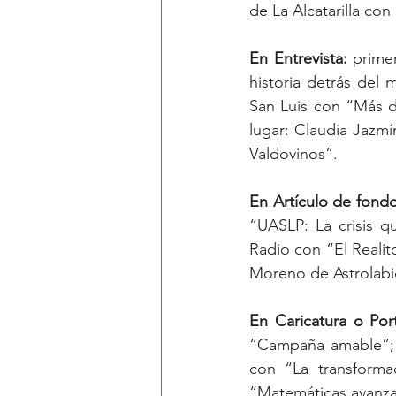
En Entrevista: 
primer lugar:	Norma Oralia Cárden
historia detrás del
San Luis con “Más de
lugar: Claudia Jazm
Valdovinos”.	
En Artículo de fondo
“UASLP: La crisis q
Radio con “El Realito
En Caricatura o Por
“Campaña amable”; 
con “La transforma
“Matemáticas avanzad