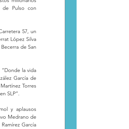
os millonarios 
 de Pulso con 
rat López Silva 
 Becerra de San 
Martínez Torres 
 en SLP”.
mol y aplausos 
avo Medrano de 
n Ramírez García 