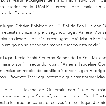
Luisa Martín Rodríguez de Plano Informativo con “Gast
 interior en la UASLP”; tercer lugar: Daniel Ortiz
“Nepotismo y aviadores del Bienestar”.			
: Cristian Robledo de	El Sol de San Luis con “Carretera 57, un 
 necesitan cruzar a pie”; segundo lugar: Vanesa Monser
lauso desde la orilla”; tercer lugar: José Martin Fabián
Luis al Minuto con “Un amigo no se abandona menos cuando está caído”.	
imena Jaqueline González García de 
fancias en medio del conflicto”; tercer lugar: Rodrigo 
con “Proyecto Tacc; equinoterapia que transforma vidas
 lugar: Lilia lozano de Quadratín con “Luto de már
 blanca marcho por Sandra”; segundo lugar: David Gust
sitarios truenan contra directivos”; tercer lugar: Jazmí