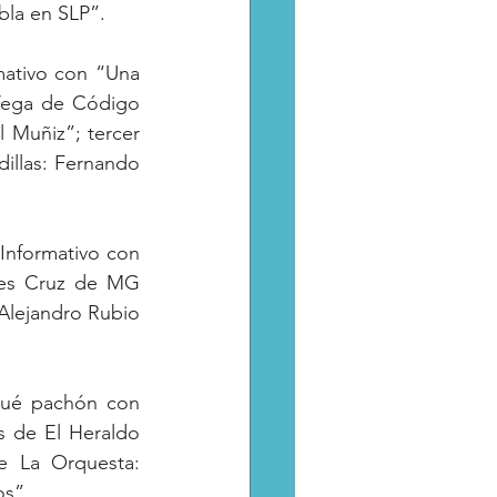
de La Alcatarilla con “Entre sombras rezos y pasos que duelen, el silencio habla en SLP”.	
Vega de Código 
 Muñiz”; tercer 
llas: Fernando 
Informativo con 
les Cruz de MG 
 Alejandro Rubio 
Qué pachón con 
 de El Heraldo 
e La Orquesta: 
os”.