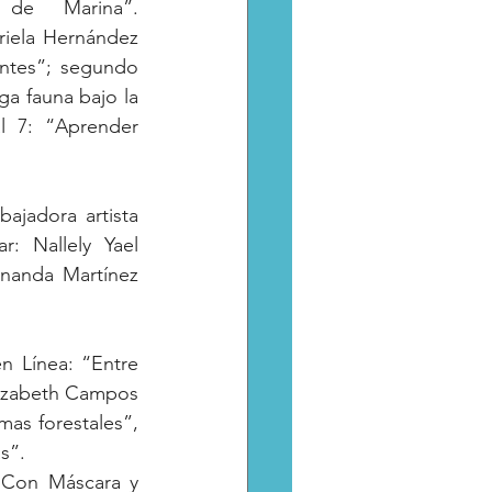
la preparatoria, gana concurso nacional de la Secretaría de Marina”.									
riela Hernández 
entes”; segundo 
a fauna bajo la 
l 7: “Aprender 
jadora artista 
: Nallely Yael 
rnanda Martínez 
n Línea: “Entre 
etzabeth Campos 
as forestales”, 
s”.
“Con Máscara y 