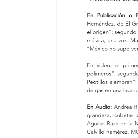
Hernández, de El Gra
el origen”; segundo 
música, una voz: Mal
“México no supo ver
En video: el prime
polímeros”, segundo 
Peotillos siembran”;
de gas en una lavande
En Audio:
 Andrea Ro
grandeza, cubetas v
Aguilar, Raza en la N
Calvillo Ramérez, M