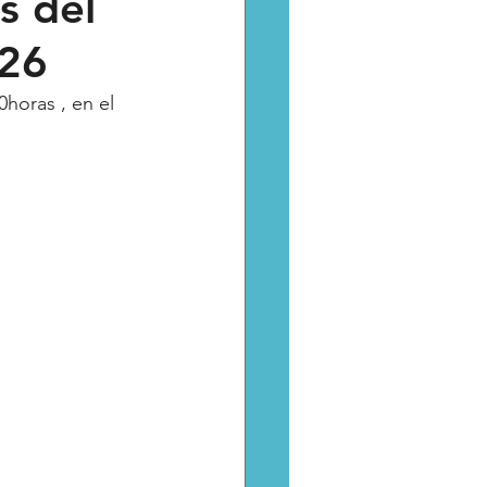
s del
026
Catarsis
Estado
horas , en el 
aptura critica