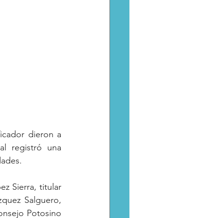
cador dieron a 
 registró una 
dades.
Sierra, titular 
quez Salguero, 
onsejo Potosino 