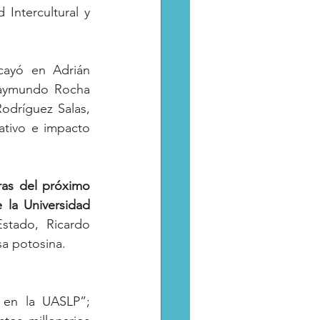
Intercultural y 
cayó en Adrián 
Raymundo Rocha 
odríguez Salas, 
mativo e impacto 
as del próximo 
la Universidad 
tado, Ricardo 
sa potosina.
en la UASLP”; 