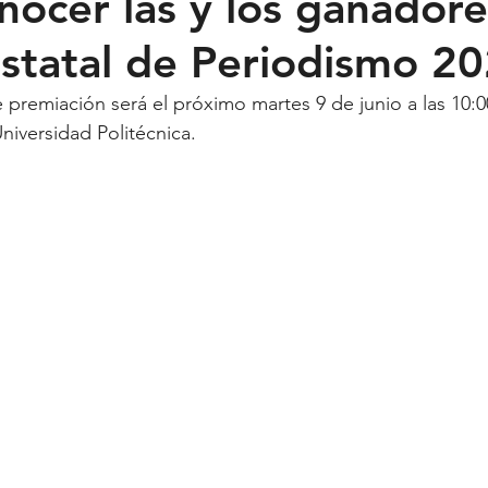
nocer las y los ganadore
statal de Periodismo 2
Feministas
Pequeño País
Fusión
Juega como niña
premiación será el próximo martes 9 de junio a las 10:00
niversidad Politécnica. 
ntana Roo
SLP
Salud
UASLP
Congreso
C
acadas
captura critica