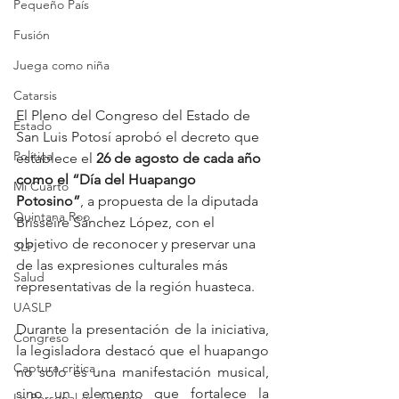
Pequeño País
Fusión
Juega como niña
Catarsis
El Pleno del Congreso del Estado de 
Estado
San Luis Potosí aprobó el decreto que 
Política
establece el 
26 de agosto de cada año 
como el “Día del Huapango 
Mi Cuarto
Potosino”
, a propuesta de la diputada 
Quintana Roo
Brisseire Sánchez López, con el 
objetivo de reconocer y preservar una 
SLP
de las expresiones culturales más 
Salud
representativas de la región huasteca.
UASLP
Durante la presentación de la iniciativa, 
Congreso
la legisladora destacó que el huapango 
Captura critica
no solo es una manifestación musical, 
sino un elemento que fortalece la 
Lo Personal es Jurídico