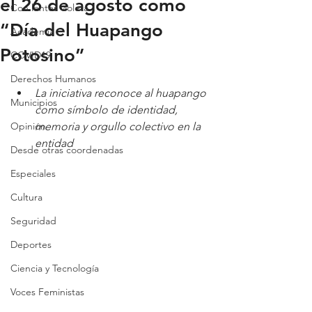
el 26 de agosto como
Con lentes violeta
“Día del Huapango
Academia
Potosino”
COVID19
Derechos Humanos
La iniciativa reconoce al huapango 
Municipios
como símbolo de identidad, 
Opinión
memoria y orgullo colectivo en la 
entidad
Desde otras coordenadas
Especiales
Cultura
Seguridad
Deportes
Ciencia y Tecnología
Voces Feministas