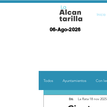
Inicio
06-Ago-2026
Todos
Ayuntamientos
Con len
La Rata
18 nov 2025
Opinión
Desde otras coord