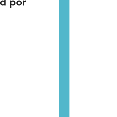
d por
Catarsis
Estado
aptura critica