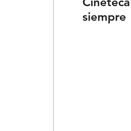
Cineteca
siempre
Ciencia y Tecnología
Voces 
Política
Mi Cuarto
Qui
Lo Personal es Jurídico
dest