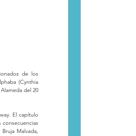
ionados de los 
lphaba (Cynthia 
 Alameda del 20 
ay. El capítulo 
s consecuencias 
 Bruja Malvada, 