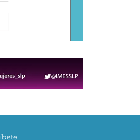
rte llega a las primeras
ncias para fortalecer su
rrollo y bienestar
íbete