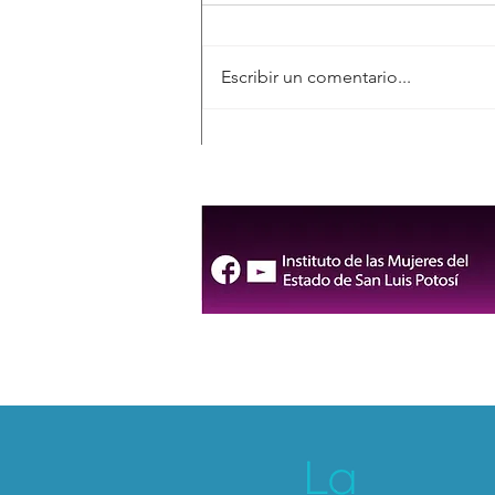
Escribir un comentario...
La Posadera llega al Museo
Federico Silva con una
divertida crítica al poder y
los roles de género