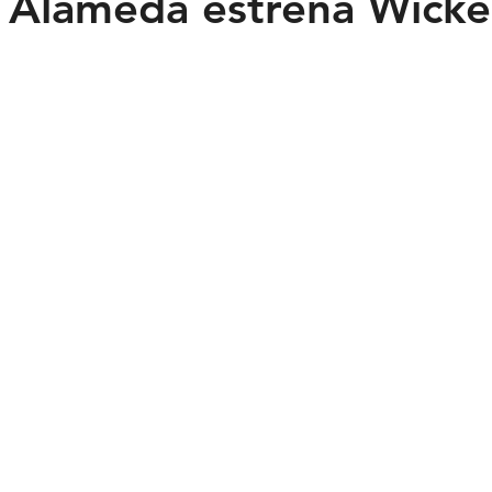
 Alameda estrena Wicke
Feministas
Pequeño País
Fusión
Juega como niña
ntana Roo
SLP
Salud
UASLP
Congreso
C
acadas
captura critica