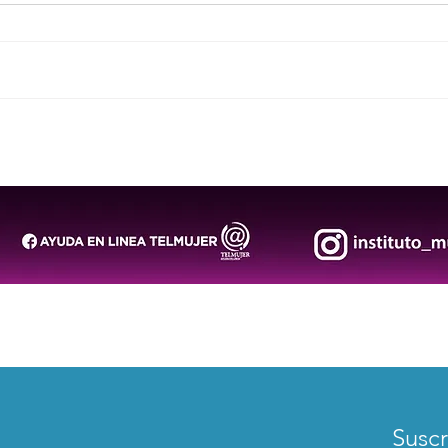
San Luis Potosí conmemora
El a
el Día Internacional de los
infa
Pueblos Indígenas con una
desa
jornada cultural en Axtla
Suscr