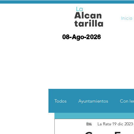
Inicio
08-Ago-2026
Todos
Ayuntamientos
Con len
La Rata
19 dic 2023
Opinión
Desde otras coord