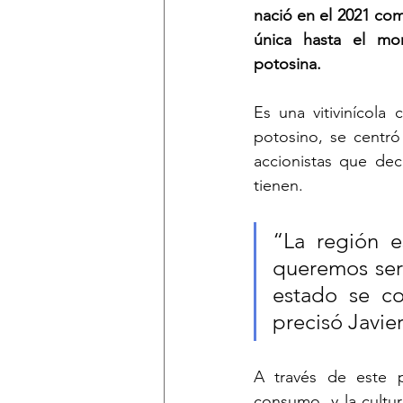
nació en el 2021 com
única hasta el mom
potosina.
Es una vitivinícola
potosino, se centró
accionistas que dec
tienen.
“La región e
queremos ser 
estado se co
precisó Javier
A través de este pr
consumo  y la cultur