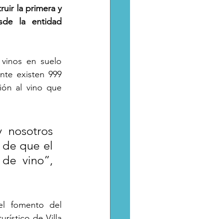
ir la primera y 
sde la entidad 
vinos en suelo 
te existen 999 
ón al vino que 
 nosotros 
de que el 
de vino”, 
el fomento del 
ístico de Villa 