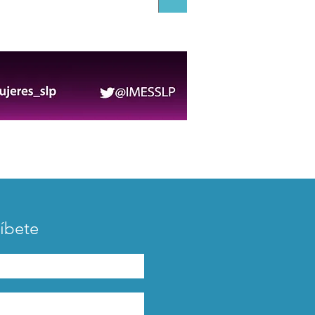
ian a lo mejor de la
grafía y el periodismo
stico en el Festival Lila
ez
íbete