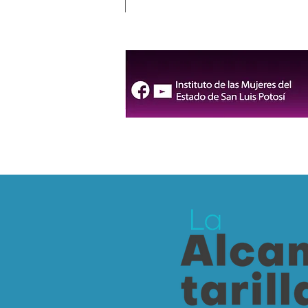
Inauguran la FENAPO 2026,
la feria más grande de
México