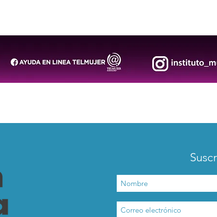
San Luis Capital impulsa
Prem
espacios turísticos más
foto
inclusivos y libres de
dancí
discriminación
Lóp
Suscr