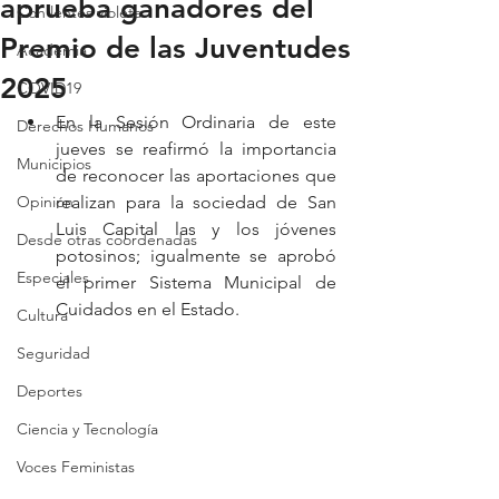
aprueba ganadores del
Con lentes violeta
Premio de las Juventudes
Academia
2025
COVID19
En la Sesión Ordinaria de este 
Derechos Humanos
jueves se reafirmó la importancia 
Municipios
de reconocer las aportaciones que 
Opinión
realizan para la sociedad de San 
Luis Capital las y los jóvenes 
Desde otras coordenadas
potosinos; igualmente se aprobó 
Especiales
el primer Sistema Municipal de 
Cuidados en el Estado.
Cultura
Seguridad
Deportes
Ciencia y Tecnología
Voces Feministas