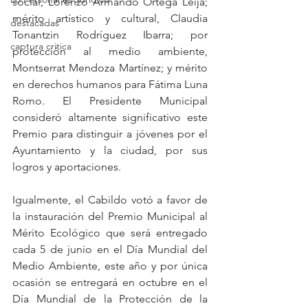
social, Lorenzo Armando Ortega Leija; 
mérito artístico y cultural, Claudia 
destacadas
Tonantzin Rodríguez Ibarra; por 
captura critica
protección al medio ambiente, 
Montserrat Mendoza Martínez; y mérito 
en derechos humanos para Fátima Luna 
Romo. El Presidente Municipal 
consideró altamente significativo este 
Premio para distinguir a jóvenes por el 
Ayuntamiento y la ciudad, por sus 
logros y aportaciones.
Igualmente, el Cabildo votó a favor de 
la instauración del Premio Municipal al 
Mérito Ecológico que será entregado 
cada 5 de junio en el Día Mundial del 
Medio Ambiente, este año y por única 
ocasión se entregará en octubre en el 
Día Mundial de la Protección de la 