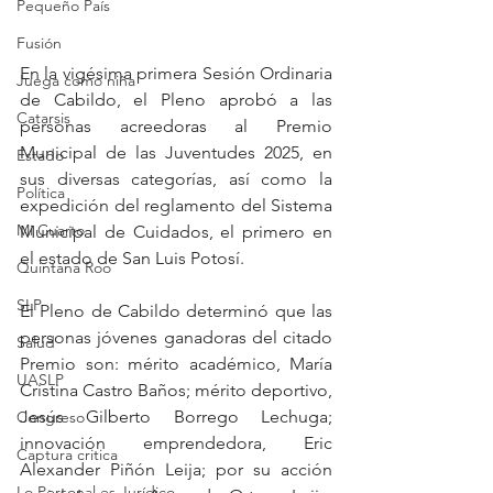
Pequeño País
Fusión
En la vigésima primera Sesión Ordinaria 
Juega como niña
de Cabildo, el Pleno aprobó a las 
Catarsis
personas acreedoras al Premio 
Municipal de las Juventudes 2025, en 
Estado
sus diversas categorías, así como la 
Política
expedición del reglamento del Sistema 
Mi Cuarto
Municipal de Cuidados, el primero en 
el estado de San Luis Potosí.
Quintana Roo
SLP
El Pleno de Cabildo determinó que las 
personas jóvenes ganadoras del citado 
Salud
Premio son: mérito académico, María 
UASLP
Cristina Castro Baños; mérito deportivo, 
Jesús Gilberto Borrego Lechuga; 
Congreso
innovación emprendedora, Eric 
Captura critica
Alexander Piñón Leija; por su acción 
Lo Personal es Jurídico